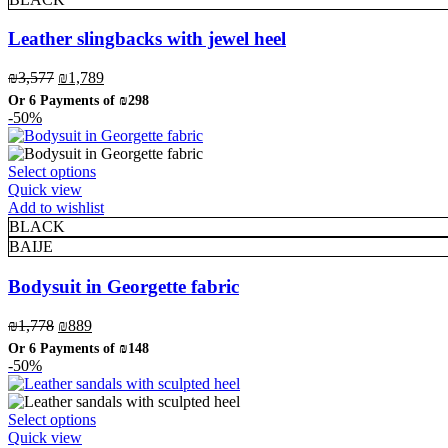
variants.
The
Leather slingbacks with jewel heel
options
may
Original
Current
₪
3,577
₪
1,789
be
price
price
Or 6 Payments of
₪298
chosen
was:
is:
-50%
on
₪3,577.
₪1,789.
the
product
This
Select options
page
product
Quick view
has
Add to wishlist
multiple
BLACK
variants.
BAIJE
The
options
Bodysuit in Georgette fabric
may
be
Original
Current
₪
1,778
₪
889
chosen
price
price
Or 6 Payments of
₪148
on
was:
is:
-50%
the
₪1,778.
₪889.
product
page
This
Select options
product
Quick view