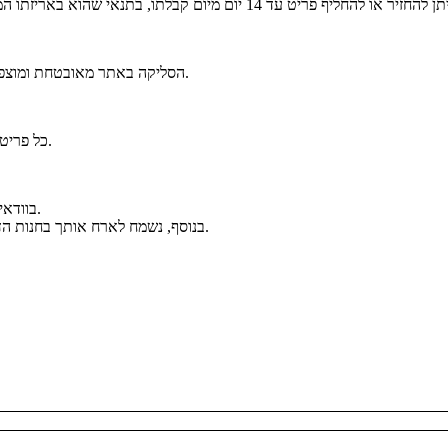
הסליקה באתר מאובטחת ומוצפנת בסטנדרט הגבוה ביותר. ניתן לפרוס את הרכישה לעד 6 תשלומים נוחים.
כל פריט נארז באריזה יוקרתית וממותגת בקפידה, כחלק מחוויית הבוטיק של אלגנזה.
בוודאי. ניתן לפנות אלינו בווטסאפ ולקבל מענה אישי ומקצועי לפני ואחרי הרכישה.
בנוסף, נשמח לארח אותך בחנות הדגל שלנו בכיכר המדינה להתרשמות מהקולקציה ולקבלת ייעוץ אישי במקום.