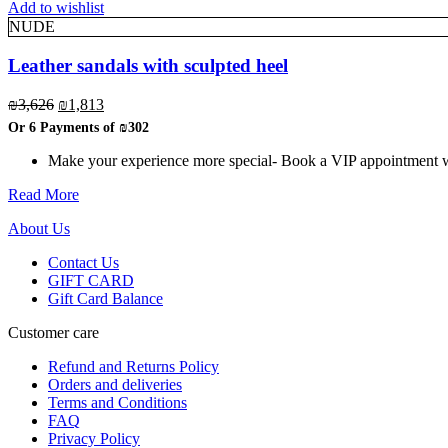
has
Add to wishlist
multiple
NUDE
variants.
The
Leather sandals with sculpted heel
options
may
Original
Current
₪
3,626
₪
1,813
be
price
price
Or 6 Payments of
₪302
chosen
was:
is:
on
₪3,626.
₪1,813.
Make your experience more special- Book a VIP appointment wit
the
product
Read More
page
About Us
Contact Us
GIFT CARD
Gift Card Balance
Customer care
Refund and Returns Policy
Orders and deliveries
Terms and Conditions
FAQ
Privacy Policy