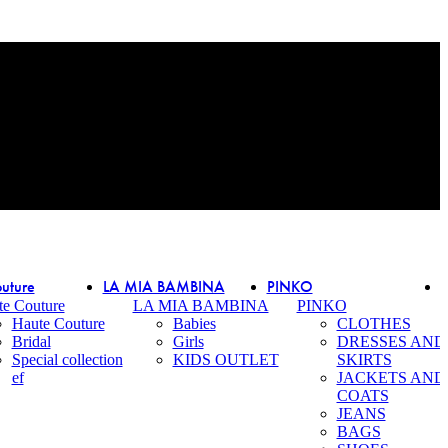
uture
LA MIA BAMBINA
PINKO
te Couture
LA MIA BAMBINA
PINKO
Haute Couture
Babies
CLOTHES
Bridal
Girls
DRESSES AND
Special collection
KIDS OUTLET
SKIRTS
ef
JACKETS AND
COATS
JEANS
BAGS