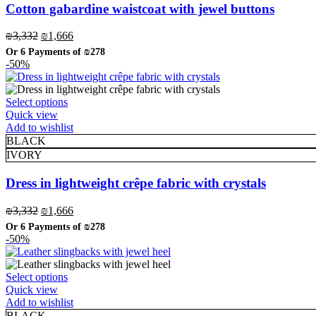
The
Cotton gabardine waistcoat with jewel buttons
options
may
Original
Current
₪
3,332
₪
1,666
be
price
price
Or 6 Payments of
₪278
chosen
was:
is:
-50%
on
₪3,332.
₪1,666.
the
product
This
Select options
page
product
Quick view
has
Add to wishlist
multiple
BLACK
variants.
IVORY
The
options
Dress in lightweight crêpe fabric with crystals
may
be
Original
Current
₪
3,332
₪
1,666
chosen
price
price
Or 6 Payments of
₪278
on
was:
is:
-50%
the
₪3,332.
₪1,666.
product
page
This
Select options
product
Quick view
has
Add to wishlist
multiple
BLACK