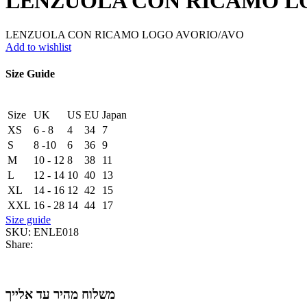
LENZUOLA CON RICAMO L
LENZUOLA CON RICAMO LOGO AVORIO/AVO
Add to wishlist
Size Guide
Size
UK
US
EU
Japan
XS
6 - 8
4
34
7
S
8 -10
6
36
9
M
10 - 12
8
38
11
L
12 - 14
10
40
13
XL
14 - 16
12
42
15
XXL
16 - 28
14
44
17
Size guide
SKU:
ENLE018
Share:
משלוח מהיר עד אלייך