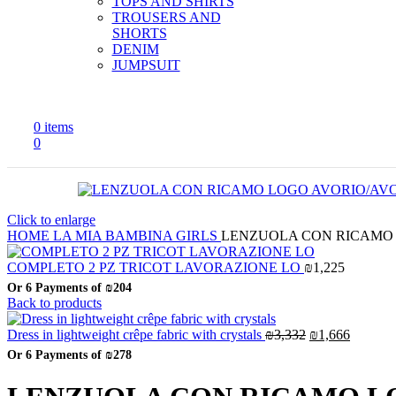
TOPS AND SHIRTS
TROUSERS AND
SHORTS
DENIM
JUMPSUIT
0
items
0
Click to enlarge
HOME
LA MIA BAMBINA
GIRLS
LENZUOLA CON RICAMO
COMPLETO 2 PZ TRICOT LAVORAZIONE LO
₪
1,225
Or 6 Payments of
₪204
Back to products
Original
Current
Dress in lightweight crêpe fabric with crystals
₪
3,332
₪
1,666
price
price
Or 6 Payments of
₪278
was:
is:
₪3,332.
₪1,666.