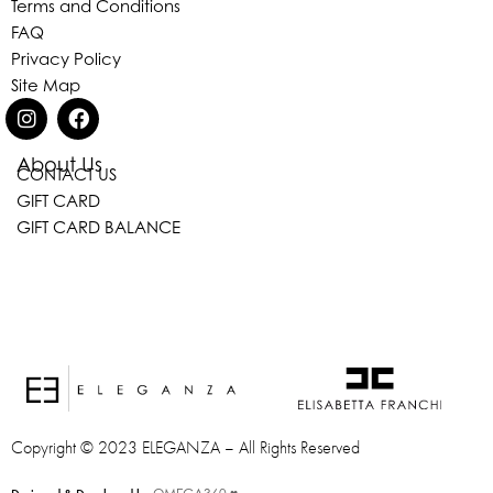
Terms and Conditions
FAQ
Privacy Policy
Site Map
About Us
CONTACT US
GIFT CARD
GIFT CARD BALANCE
Eleganza Israel
היי
שלום
, ברוכה הבאה ל-ELEGANZA -
Copyright © 2023 ELEGANZA – All Rights Reserved
ELISABETTA FRANCHI