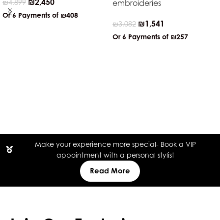
₪
2,450
₪
4,899
embroideries
Or 6 Payments of
₪408
₪
1,541
₪
3,082
Or 6 Payments of
₪257
Make your experience more special- Book a VIP
appointment with a personal stylist
Read More