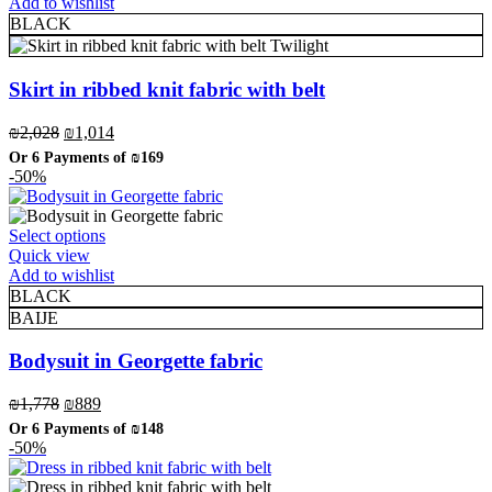
has
Add to wishlist
multiple
BLACK
variants.
Twilight
The
options
Skirt in ribbed knit fabric with belt
may
be
Original
Current
₪
2,028
₪
1,014
chosen
price
price
Or 6 Payments of
₪169
on
was:
is:
-50%
the
₪2,028.
₪1,014.
product
page
This
Select options
product
Quick view
has
Add to wishlist
multiple
BLACK
variants.
BAIJE
The
options
Bodysuit in Georgette fabric
may
be
Original
Current
₪
1,778
₪
889
chosen
price
price
Or 6 Payments of
₪148
on
was:
is:
-50%
the
₪1,778.
₪889.
product
page