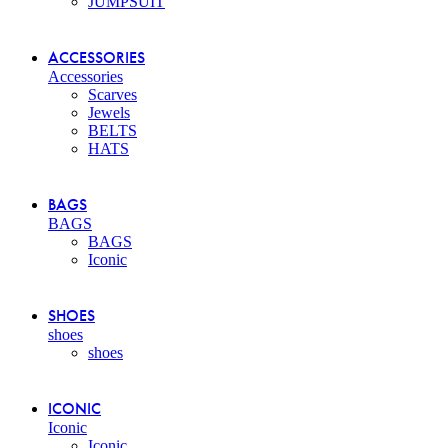
JUMPSUIT
ACCESSORIES
Accessories
Scarves
Jewels
BELTS
HATS
BAGS
BAGS
BAGS
Iconic
SHOES
shoes
shoes
ICONIC
Iconic
Iconic