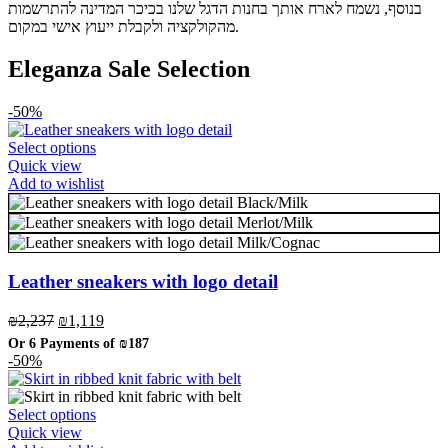
בנוסף, נשמח לארח אותך בחנות הדגל שלנו בכיכר המדינה להתרשמות
מהקולקציה ולקבלת ייעוץ אישי במקום.
Eleganza Sale Selection
-50%
This
Select options
product
Quick view
has
Add to wishlist
multiple
Black/Milk
variants.
Merlot/Milk
The
Milk/Cognac
options
may
Leather sneakers with logo detail
be
chosen
Original
Current
₪
2,237
₪
1,119
on
price
price
the
Or 6 Payments of
₪187
was:
is:
-50%
product
₪2,237.
₪1,119.
page
This
Select options
product
Quick view