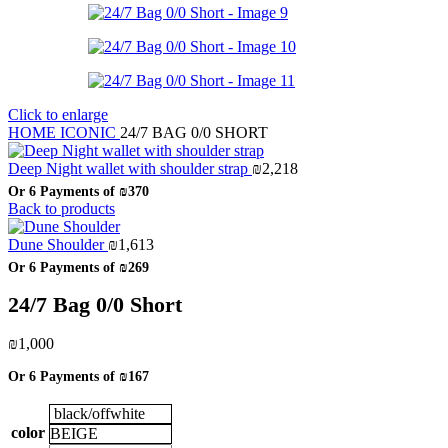
Click to enlarge
HOME
ICONIC
24/7 BAG 0/0 SHORT
Deep Night wallet with shoulder strap
₪
2,218
Or 6 Payments of
₪370
Back to products
Dune Shoulder
₪
1,613
Or 6 Payments of
₪269
24/7 Bag 0/0 Short
₪
1,000
Or 6 Payments of
₪167
black/offwhite
color
BEIGE