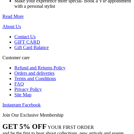
Make your experience more special- Book a VIP appointment
the
with a personal stylist
product
page
Read More
About Us
Contact Us
GIFT CARD
Gift Card Balance
Customer care
Refund and Returns Policy
Orders and deliveries
Terms and Conditions
FAQ
Privacy Policy
Site Map
Instagram
Facebook
Join Our Exclusive Membership
GET 5% OFF
YOUR FIRST ORDER
and be the first to hear about collections, new arrivals and events.