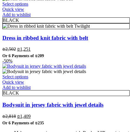
This
Select options
product
Quick view
has
Add to wishlist
multiple
BLACK
variants.
Twilight
The
options
Dress in ribbed knit fabric with belt
may
be
Original
Current
₪
2,502
₪
1,251
chosen
price
price
Or 6 Payments of
₪209
on
was:
is:
-50%
the
₪2,502.
₪1,251.
product
page
This
Select options
product
Quick view
has
Add to wishlist
multiple
BLACK
variants.
The
Bodysuit in jersey fabric with jewel details
options
may
Original
Current
₪
2,818
₪
1,409
be
price
price
Or 6 Payments of
₪235
chosen
was:
is:
on
₪2,818.
₪1,409.