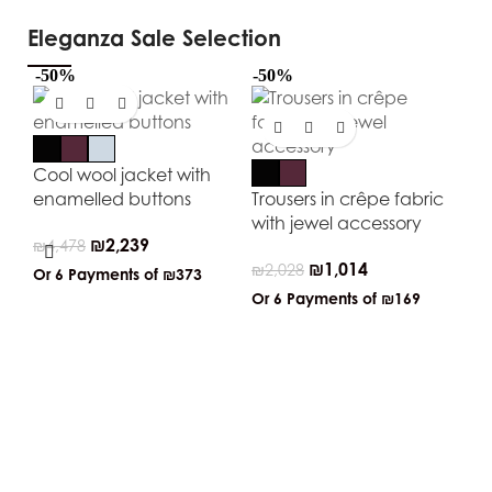
Eleganza Sale Selection
-50%
-50%
-5
Cool wool jacket with
enamelled buttons
Trousers in crêpe fabric
with jewel accessory
₪
2,239
₪
4,478
₪
1,014
₪
2,028
Or 6 Payments of
₪373
Or 6 Payments of
₪169
Li
tr
₪
1
Or