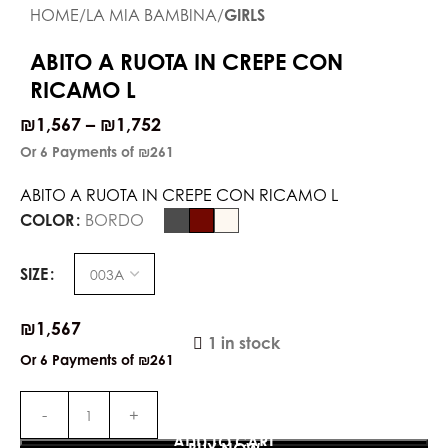
HOME
LA MIA BAMBINA
GIRLS
ABITO A RUOTA IN CREPE CON
RICAMO L
₪
1,567
–
₪
1,752
Or 6 Payments of
₪261
ABITO A RUOTA IN CREPE CON RICAMO L
COLOR
BORDO
SIZE
₪
1,567
1 in stock
Or 6 Payments of
₪261
ADD TO CART