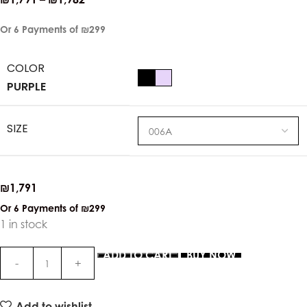
Or 6 Payments of
₪299
COLOR
PURPLE
SIZE
₪
1,791
Or 6 Payments of
₪299
1 in stock
ADD TO CART
BUY NOW
Add to wishlist