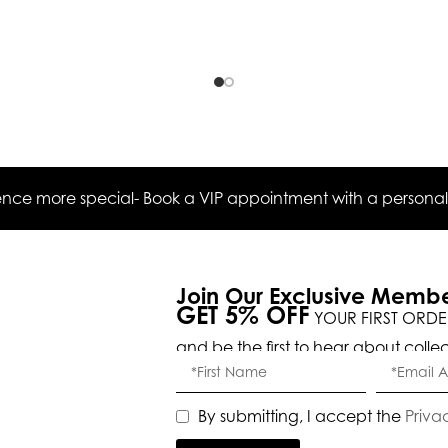
ce more special- Book a VIP appointment with a personal s
Join Our Exclusive Memb
GET 5% OFF
YOUR FIRST ORDE
and be the first to hear about colle
By submitting, I accept the
Priva