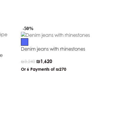
-50%
-50%
Denim jeans with rhinestones
pe
₪
1,620
₪
3,240
Or 6 Payments of
₪270
Down jacket 
peplum