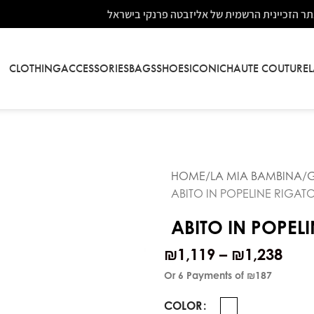
ר הזכיינית הרשמית של אליזבטה פרנקי בישראל
CLOTHING
ACCESSORIES
BAGS
SHOES
ICONIC
HAUTE COUTURE
HOME
LA MIA BAMBINA
G
ABITO IN POPELINE RIGA
ABITO IN POPE
₪
1,119
–
₪
1,238
Or 6 Payments of
₪187
COLOR