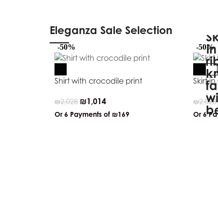
Eleganza Sale Selection
-50%
-50%
Shirt with crocodile print
Skirt i
₪
1,014
₪
2,028
₪
2,028
Or 6 Payments of
₪169
Or 6 P