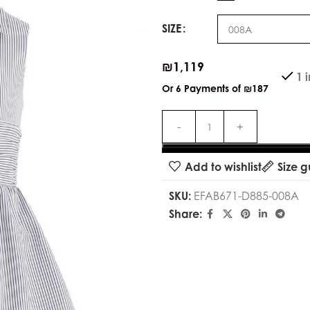
SIZE
₪
1,119
1 
Or 6 Payments of
₪187
Add to wishlist
Size g
SKU:
EFAB671-D885-008A
Share: