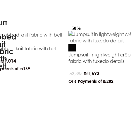
-50%
n ribbed knit fabric with belt
Jumpsuit in lightweight crê
₪
1,014
fabric with tuxedo details
ayments of
₪169
₪
1,693
₪
3,385
Or 6 Payments of
₪282