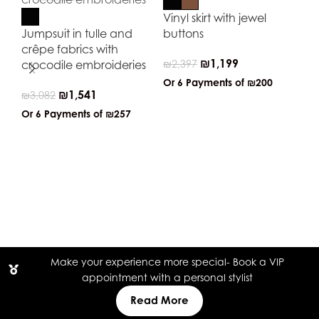
Vinyl skirt with jewel
Jumpsuit in tulle and
buttons
crêpe fabrics with
₪
1,199
crocodile embroideries
₪
2,397
Or 6 Payments of
₪200
₪
1,541
₪
3,082
Or 6 Payments of
₪257
Ca
cl
₪
4
Or
Make your experience more special- Book a VIP
appointment with a personal stylist
Read More