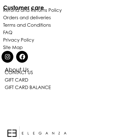
Customer care
Refund and Returns Policy
Orders and deliveries
Terms and Conditions
FAQ
Privacy Policy
Site Map
About Us
CONTACT US
Eleganza Israel
GIFT CARD
GIFT CARD BALANCE
היי
שלום
, ברוכה הבאה ל-ELEGANZA -
ELISABETTA FRANCHI
האם נוכל לעזור לך?