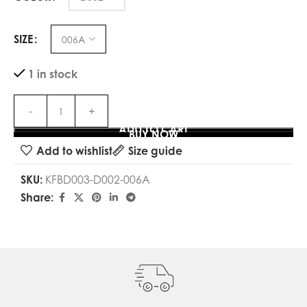
SIZE
1 in stock
ADD TO CART
BUY NOW
Add to wishlist
Size guide
SKU:
KFBD003-D002-006A
Share: