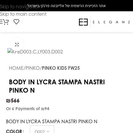
The
אתר הזכיינית הרשמית של אליזבטה פרנקי בישראל
Skip to navigation
beginning
Skip to main content
of
a
web
page,
Click to enlarge
click
to
move
HOME
PINKO
PINKO KIDS FW25
to
the
BODY IN LYCRA STAMPA NASTRI
main
PINKO N
Content
₪
566
Or 6 Payments of
₪94
BODY IN LYCRA STAMPA NASTRI PINKO N
COLOR