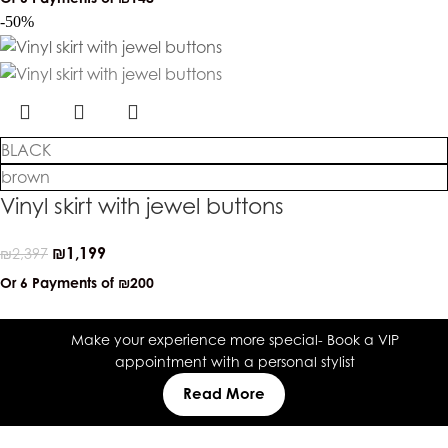
-50%
BLACK
brown
Vinyl skirt with jewel buttons
₪
1,199
₪
2,397
Or 6 Payments of
₪200
Make your experience more special- Book a VIP
appointment with a personal stylist
Read More