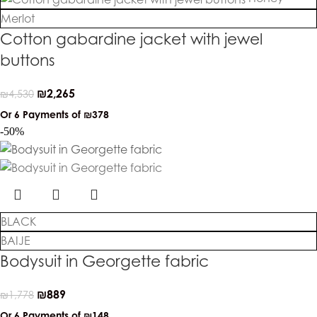
Merlot
Cotton gabardine jacket with jewel
buttons
₪
2,265
₪
4,530
Or 6 Payments of
₪378
-50%
BLACK
BAIJE
Bodysuit in Georgette fabric
₪
889
₪
1,778
Or 6 Payments of
₪148