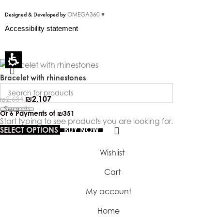
Designed & Developed by
OMEGA360 ♥
Accessibility statement
Bracelet with rhinestones
₪
2,107
₪
2,634
Search
Or 6 Payments of
₪351
Start typing to see products you are looking for.
SELECT OPTIONS
BUY NOW
Wishlist
Cart
My account
Home