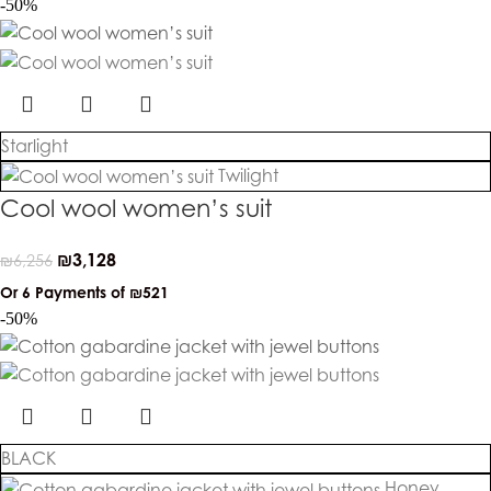
-50%
Starlight
Twilight
Cool wool women’s suit
₪
3,128
₪
6,256
Or 6 Payments of
₪521
-50%
BLACK
Honey