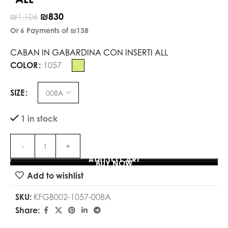
₪
830
₪
1,106
Or 6 Payments of
₪138
CABAN IN GABARDINA CON INSERTI ALL
COLOR
1057
SIZE
1 in stock
ADD TO CART
BUY NOW
Add to wishlist
SKU:
KFGB002-1057-008A
Share: