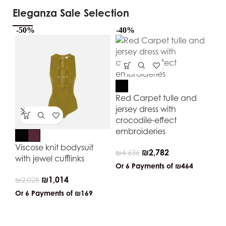
Eleganza Sale Selection
-50%
-40%
-5
Red Carpet tulle and
jersey dress with
crocodile-effect
embroideries
Viscose knit bodysuit
Co
₪
2,782
₪
4,636
with jewel cufflinks
en
Or 6 Payments of
₪464
₪
1,014
₪
2,028
₪
4
Or 6 Payments of
₪169
Or