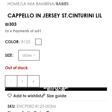
HOME
LA MIA BAMBINA
BABIES
CAPPELLO IN JERSEY ST.CINTURINI LIL
₪
303
Or 6 Payments of
₪51
COLOR
8125
SIZE
Out of stock
ADD TO CART
BUY NOW
Add to wishlist
Size guide
SKU:
ENCP082-8125-003M