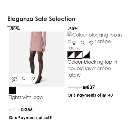
Eleganza Sale Selection
-50%
-50%
-5
Colour-blocking top in
double layer crêpe
fabric
₪
837
₪
1,673
Or 6 Payments of
₪140
Tights with logo
Re
ge
₪
356
₪
711
fa
Or 6 Payments of
₪59
₪
5
Or