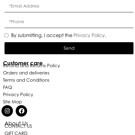
By submitting, I accept the
Privacy Policy
.
Send
Customer care
Refund and Returns Policy
Orders and deliveries
Terms and Conditions
FAQ
Privacy Policy
Site Map
About Us
CONTACT US
Eleganza Israel
GIFT CARD