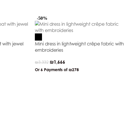
-50%
 with jewel
Mini dress in lightweight crêpe fabric with
embroideries
₪
1,666
₪
3,332
Or 6 Payments of
₪278