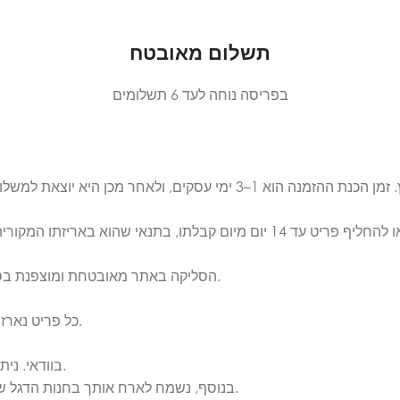
תשלום מאובטח
בפריסה נוחה לעד 6 תשלומים
הסליקה באתר מאובטחת ומוצפנת בסטנדרט הגבוה ביותר. ניתן לפרוס את הרכישה לעד 6 תשלומים נוחים.
כל פריט נארז באריזה יוקרתית וממותגת בקפידה, כחלק מחוויית הבוטיק של אלגנזה.
בוודאי. ניתן לפנות אלינו בווטסאפ ולקבל מענה אישי ומקצועי לפני ואחרי הרכישה.
בנוסף, נשמח לארח אותך בחנות הדגל שלנו בכיכר המדינה להתרשמות מהקולקציה ולקבלת ייעוץ אישי במקום.