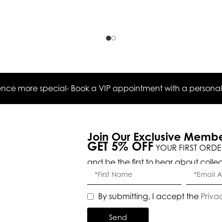
ce more special- Book a VIP appointment with a personal s
Join Our Exclusive Memb
GET 5% OFF
YOUR FIRST ORDE
and be the first to hear about colle
By submitting, I accept the
Priva
Send