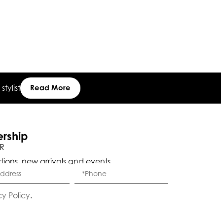
tylist
Read More
ership
R
ctions, new arrivals and events.
cy Policy
.