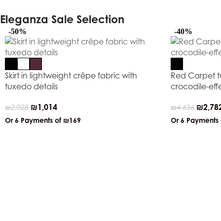
Eleganza Sale Selection
-50%
-40%
Skirt in lightweight crêpe fabric with
Red Carpet tu
tuxedo details
crocodile-eff
₪
1,014
₪
2,78
₪
2,028
₪
4,636
Or 6 Payments of
₪169
Or 6 Payments