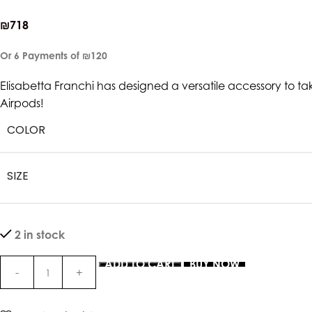
₪
718
Or 6 Payments of
₪120
Elisabetta Franchi has designed a versatile accessory to tak
Airpods!
COLOR
SIZE
2 in stock
ADD TO CART
BUY NOW