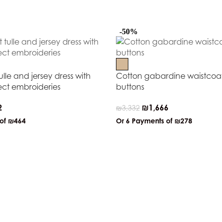
-50%
lle and jersey dress with
Cotton gabardine waistcoat
ect embroideries
buttons
2
₪
1,666
₪
3,332
 of
₪464
Or 6 Payments of
₪278