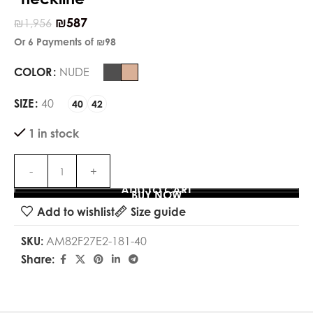
₪
587
₪
1,956
Or 6 Payments of
₪98
COLOR
NUDE
SIZE
40
40
42
1 in stock
ADD TO CART
BUY NOW
Add to wishlist
Size guide
SKU:
AM82F27E2-181-40
Share: