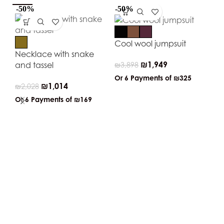
-50%
-50%
-4
Cool wool jumpsuit
Necklace with snake
₪
1,949
and tassel
₪
3,898
Or 6 Payments of
₪325
₪
1,014
₪
2,028
Or 6 Payments of
₪169
Re
je
cr
em
₪
4
Or