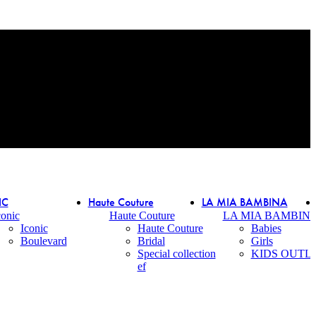
IC
Haute Couture
LA MIA BAMBINA
conic
Haute Couture
LA MIA BAMBIN
Iconic
Haute Couture
Babies
Boulevard
Bridal
Girls
Special collection
KIDS OUTL
ef