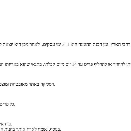
הסליקה באתר מאובטחת ומוצפנת בסטנדרט הגבוה ביותר. ניתן לפרוס את הרכישה לעד 6 תשלומים נוחים.
כל פריט נארז באריזה יוקרתית וממותגת בקפידה, כחלק מחוויית הבוטיק של אלגנזה.
בוודאי. ניתן לפנות אלינו בווטסאפ ולקבל מענה אישי ומקצועי לפני ואחרי הרכישה.
בנוסף, נשמח לארח אותך בחנות הדגל שלנו בכיכר המדינה להתרשמות מהקולקציה ולקבלת ייעוץ אישי במקום.