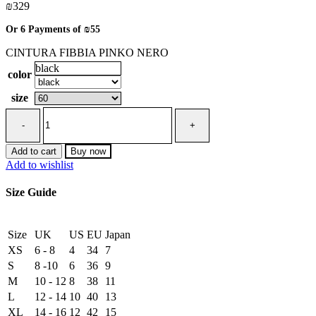
₪
329
Or 6 Payments of
₪55
CINTURA FIBBIA PINKO NERO
black
color
size
CINTURA
FIBBIA
PINKO
NERO
Add to cart
Buy now
quantity
Add to wishlist
Size Guide
Size
UK
US
EU
Japan
XS
6 - 8
4
34
7
S
8 -10
6
36
9
M
10 - 12
8
38
11
L
12 - 14
10
40
13
XL
14 - 16
12
42
15