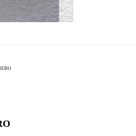
 NERO
RO