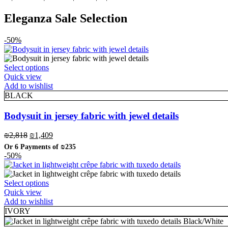
Eleganza Sale Selection
-50%
This
Select options
product
Quick view
has
Add to wishlist
multiple
BLACK
variants.
The
Bodysuit in jersey fabric with jewel details
options
may
Original
Current
₪
2,818
₪
1,409
be
price
price
Or 6 Payments of
₪235
chosen
was:
is:
-50%
on
₪2,818.
₪1,409.
the
product
This
Select options
page
product
Quick view
has
Add to wishlist
multiple
IVORY
variants.
Black/White