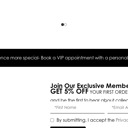
ce more special- Book a VIP appointment with a personal s
Join Our Exclusive Memb
GET 5% OFF
YOUR FIRST ORDE
and be the first to hear about colle
By submitting, I accept the
Priva