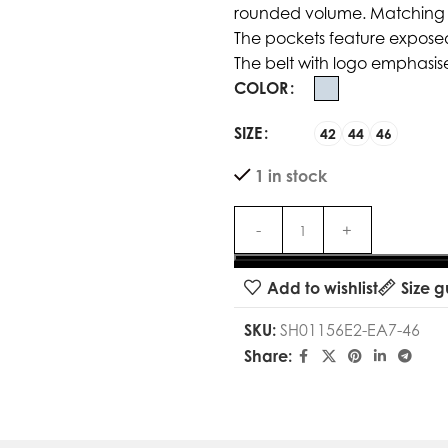
rounded volume. Matching sat
The pockets feature exposed 
The belt with logo emphasise
COLOR
SIZE
42
44
46
1 in stock
Add to wishlist
Size g
SKU:
SH01156E2-EA7-46
Share: