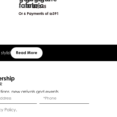
₪
1,0
₪
2,028
₪
2,345
₪
4,689
Or 6 Payment
Or 6 Payments of
₪391
tylist
Read More
ership
R
ctions, new arrivals and events.
Eleganza Israel
cy Policy
.