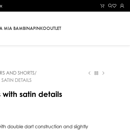
את
LA MIA BAMBINA
PINKO
OUTLET
RS AND SHORTS
SATIN DETAILS
with satin details
with double dart construction and slightly