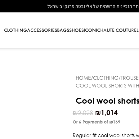
ר הזכיינית הרשמית של אליזבטה פרנקי בישראל
CLOTHING
ACCESSORIES
BAGS
SHOES
ICONIC
HAUTE COUTURE
HOME
CLOTHING
TROUSE
COOL WOOL SHORTS WITH 
Cool wool shorts 
₪
1,014
₪
2,028
Or 6 Payments of
₪169
Regular fit cool wool shorts 