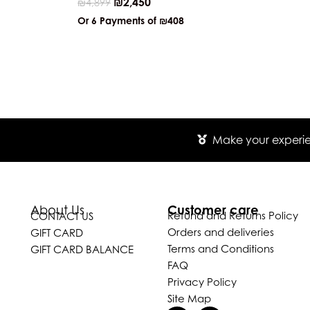
₪
2,450
₪
4,899
Or 6 Payments of
₪408
Make your experien
Customer care
About Us
Refund and Returns Policy
CONTACT US
Orders and deliveries
GIFT CARD
Terms and Conditions
GIFT CARD BALANCE
FAQ
Privacy Policy
Site Map