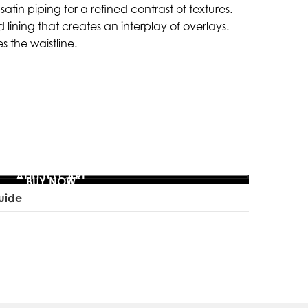
in piping for a refined contrast of textures.
lining that creates an interplay of overlays.
s the waistline.
ADD TO CART
BUY NOW
uide