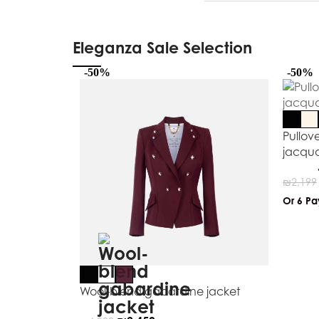
Eleganza Sale Selection
-50%
-50%
Pullove
jacqu
₪
2,199
Or 6 P
Wool-blend gabardine jacket