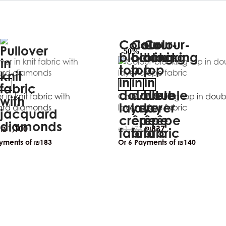
-50%
r in knit fabric with
Colour-blocking top in doub
ard diamonds
layer crêpe fabric
₪
1,100
₪
837
₪
1,673
ayments of
₪183
Or 6 Payments of
₪140