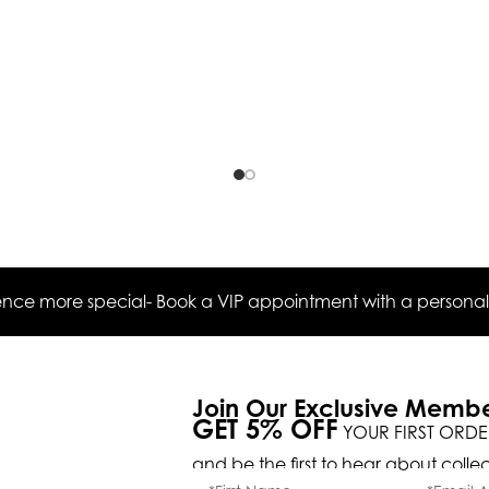
ce more special- Book a VIP appointment with a personal s
Join Our Exclusive Memb
GET 5% OFF
YOUR FIRST ORDE
and be the first to hear about colle