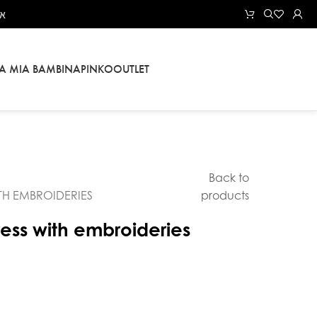
את
LA MIA BAMBINA
PINKO
OUTLET
Back to
TH EMBROIDERIES
products
ress with embroideries