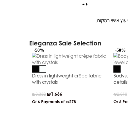
עוץ אישי במקום
Eleganza Sale Selection
-50%
-50%
Dress in lightweight crêpe fabric
Bodysui
with crystals
details
₪
1,666
₪
3,332
₪
2,818
Or 6 Payments of
₪278
Or 6 P