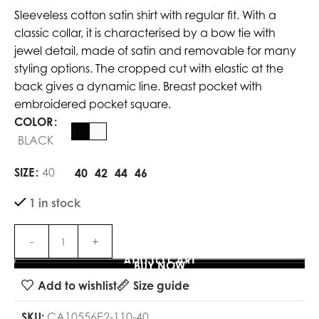
Sleeveless cotton satin shirt with regular fit. With a
classic collar, it is characterised by a bow tie with
jewel detail, made of satin and removable for many
styling options. The cropped cut with elastic at the
back gives a dynamic line. Breast pocket with
embroidered pocket square.
COLOR
BLACK
SIZE
40
40
42
44
46
1 in stock
ADD TO CART
BUY NOW
Add to wishlist
Size guide
SKU:
CA10556E2-110-40