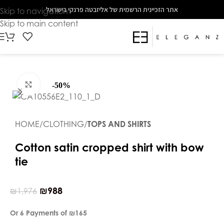
The
אתר הזכיינית הרשמית של אליזבטה פרנקי בישראל
Skip to navigation
beginning
Skip to main content
of
a
web
page,
click
Click to enlarge
-50%
to
move
to
HOME
CLOTHING
TOPS AND SHIRTS
the
main
Cotton satin cropped shirt with bow
Content
tie
₪
988
₪
1,976
Or 6 Payments of
₪165