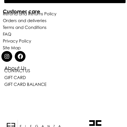
Customer care
Refund and Returns Policy
Orders and deliveries
Terms and Conditions
FAQ
Privacy Policy
Site Map
About Us
CONTACT US
Eleganza Israel
GIFT CARD
GIFT CARD BALANCE
היי
שלום
, ברוכה הבאה ל-ELEGANZA -
ELISABETTA FRANCHI