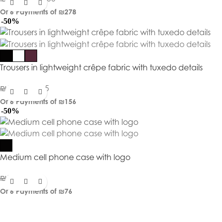
Or 6 Payments of
₪278
-50%
Trousers in lightweight crêpe fabric with tuxedo details
₪
1,870
₪
935
Or 6 Payments of
₪156
-50%
Medium cell phone case with logo
₪
909
₪
455
Or 6 Payments of
₪76