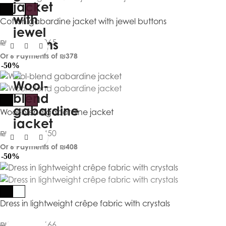
Cotton gabardine jacket with jewel buttons
₪
4,530
₪
2,265
Or 6 Payments of
₪378
-50%
Wool-blend gabardine jacket
₪
4,899
₪
2,450
Or 6 Payments of
₪408
-50%
Dress in lightweight crêpe fabric with crystals
₪
3,332
₪
1,666