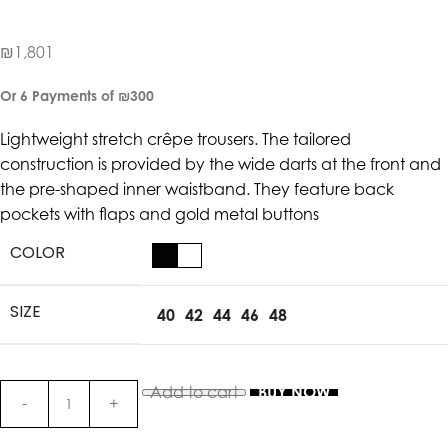
₪
1,801
Or 6 Payments of
₪300
Lightweight stretch crêpe trousers. The tailored
construction is provided by the wide darts at the front and
the pre-shaped inner waistband. They feature back
pockets with flaps and gold metal buttons
COLOR
SIZE
40
42
44
46
48
Add to cart
BUY NOW