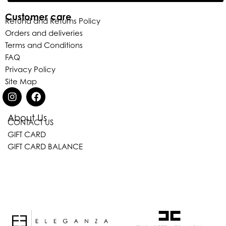
Customer care
Refund and Returns Policy
Orders and deliveries
Terms and Conditions
FAQ
Privacy Policy
Site Map
About Us
CONTACT US
Eleganza Israel
GIFT CARD
GIFT CARD BALANCE
היי
שלום
, ברוכה הבאה ל-ELEGANZA -
ELISABETTA FRANCHI