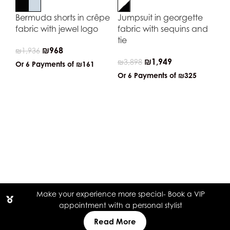
Bermuda shorts in crêpe
Jumpsuit in georgette
fabric with jewel logo
fabric with sequins and
tie
₪
968
₪
1,936
₪
1,949
₪
3,898
Or 6 Payments of
₪161
Or 6 Payments of
₪325
Kn
₪
2
Or
Make your experience more special- Book a VIP
appointment with a personal stylist
Read More