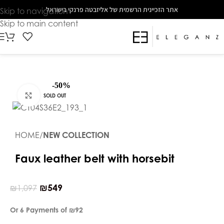
The
אתר הזכיינית הרשמית של אליזבטה פרנקי בישראל
Skip to navigation
beginning
Skip to main content
of
a
web
page,
click
-50%
to
Click to enlarge
SOLD OUT
move
to
the
HOME
NEW COLLECTION
main
Content
Faux leather belt with horsebit
₪
549
₪
1,097
Or 6 Payments of
₪92