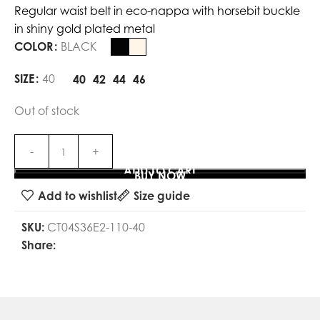
Regular waist belt in eco-nappa with horsebit buckle
in shiny gold plated metal
COLOR
BLACK
SIZE
40
40
42
44
46
Out of stock
ADD TO CART
BUY NOW
Add to wishlist
Size guide
SKU:
CT04S36E2-110-40
Share: