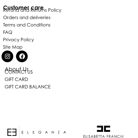
Customer care
Refund and Returns Policy
Orders and deliveries
Terms and Conditions
FAQ
Privacy Policy
Site Map
About Us
CONTACT US
Eleganza Israel
GIFT CARD
GIFT CARD BALANCE
היי
שלום
, ברוכה הבאה ל-ELEGANZA -
ELISABETTA FRANCHI
האם נוכל לעזור לך?