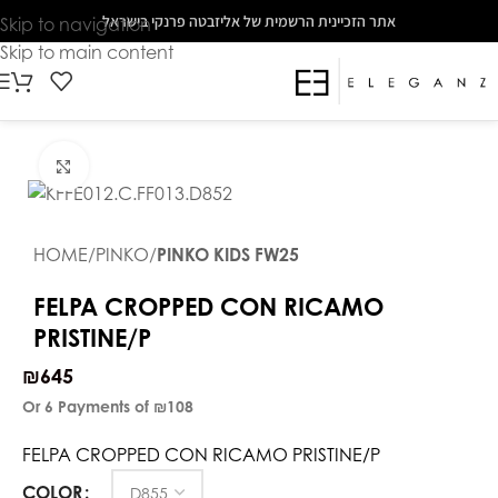
The
אתר הזכיינית הרשמית של אליזבטה פרנקי בישראל
Skip to navigation
beginning
Skip to main content
of
a
web
page,
Click to enlarge
click
to
move
HOME
PINKO
PINKO KIDS FW25
to
the
FELPA CROPPED CON RICAMO
main
PRISTINE/P
Content
₪
645
Or 6 Payments of
₪108
FELPA CROPPED CON RICAMO PRISTINE/P
COLOR