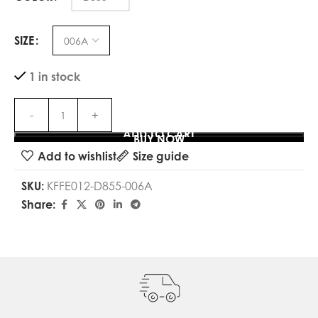
SIZE
1 in stock
ADD TO CART
BUY NOW
Add to wishlist
Size guide
SKU:
KFFE012-D855-006A
Share: