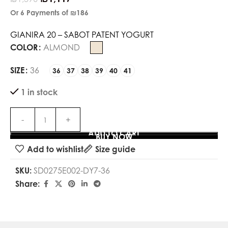
Or 6 Payments of
₪186
GIANIRA 20 – SABOT PATENT YOGURT
COLOR
ALMOND
SIZE
36
36
37
38
39
40
41
1 in stock
ADD TO CART
BUY NOW
Add to wishlist
Size guide
SKU:
SD0275E002-DY7-36
Share: