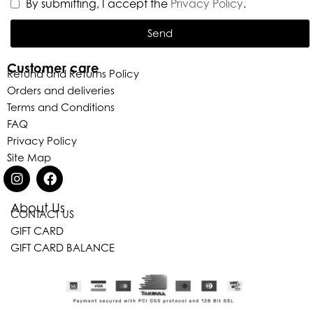
By submitting, I accept the
Privacy Policy
.
Send
Customer care
Refund and Returns Policy
Orders and deliveries
Terms and Conditions
FAQ
Privacy Policy
Site Map
About Us
CONTACT US
GIFT CARD
Eleganza Israel
GIFT CARD BALANCE
היי
שלום
, ברוכה הבאה ל-ELEGANZA -