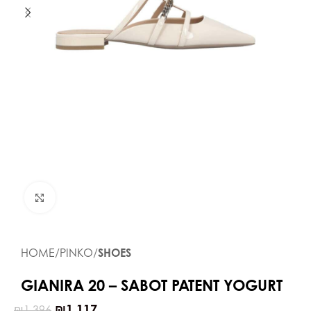
Click to enlarge
HOME
PINKO
SHOES
GIANIRA 20 – SABOT PATENT YOGURT
₪
1,117
₪
1,396