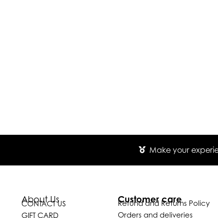
Make your experien
Customer care
About Us
Refund and Returns Policy
CONTACT US
Orders and deliveries
GIFT CARD