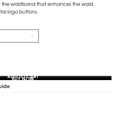
 the waistband that enhances the waist,
al logo buttons.
ADD TO CART
BUY NOW
uide