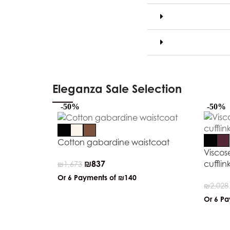
Eleganza Sale Selection
-50%
-50%
Cotton gabardine waistcoat
Viscose
₪
837
cufflin
₪
1,673
Or 6 Payments of
₪140
₪
2,028
Or 6 P