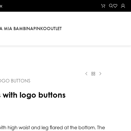
את
LA MIA BAMBINA
PINKO
OUTLET
LOGO BUTTONS
 with logo buttons
ith high waist and leg flared at the bottom. The