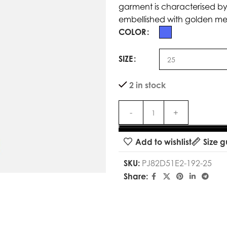
garment is characterised by
embellished with golden met
COLOR
SIZE
2 in stock
Add to wishlist
Size g
SKU:
PJ82D51E2-192-25
Share: