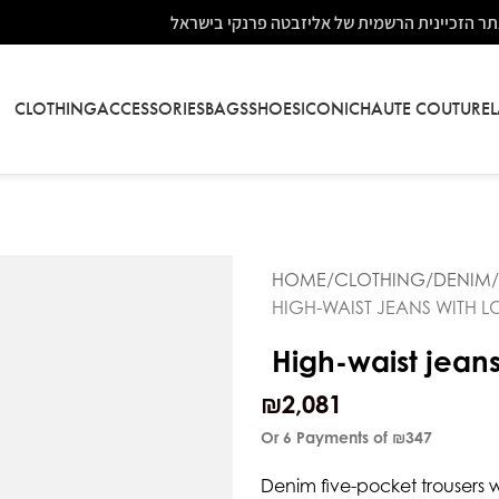
ר הזכיינית הרשמית של אליזבטה פרנקי בישראל
CLOTHING
ACCESSORIES
BAGS
SHOES
ICONIC
HAUTE COUTURE
HOME
CLOTHING
DENIM
HIGH-WAIST JEANS WITH 
High-waist jeans
₪
2,081
Or 6 Payments of
₪347
Denim five-pocket trousers w