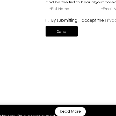
and be the first to hear about colle
By submitting, I accept the
Priva
Send
Read More