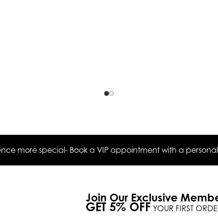
ce more special- Book a VIP appointment with a personal s
Join Our Exclusive Memb
GET 5% OFF
YOUR FIRST ORDE