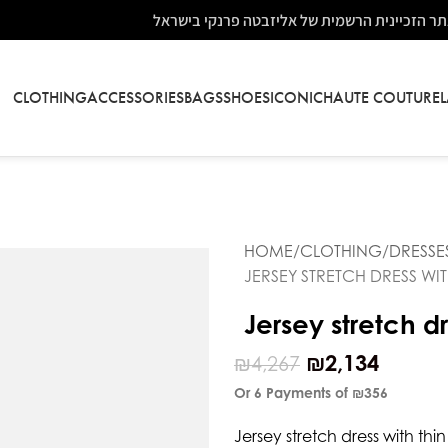
ר הזכיינית הרשמית של אליזבטה פרנקי בישראל
CLOTHING
ACCESSORIES
BAGS
SHOES
ICONIC
HAUTE COUTURE
HOME
CLOTHING
DRESSE
JERSEY STRETCH DRESS WI
Jersey stretch d
₪
2,134
₪
4,267
Or 6 Payments of
₪356
Jersey stretch dress with thi