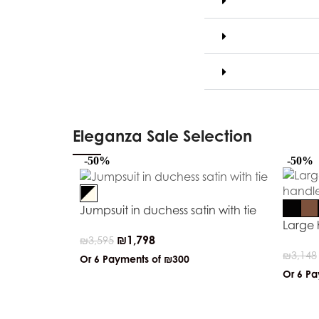
Eleganza Sale Selection
-50%
-50%
Jumpsuit in duchess satin with tie
Large 
₪
1,798
₪
3,595
₪
3,148
Or 6 Payments of
₪300
Or 6 P