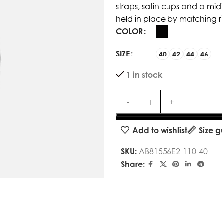
straps, satin cups and a midi
held in place by matching ri
COLOR
SIZE
40
42
44
46
1 in stock
Add to wishlist
Size g
SKU:
AB81556E2-110-40
Share: