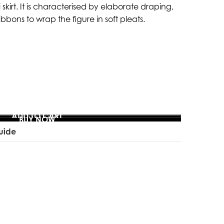
 skirt. It is characterised by elaborate draping,
bbons to wrap the figure in soft pleats.
ADD TO CART
BUY NOW
uide