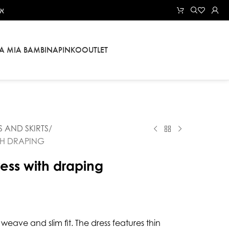
את
LA MIA BAMBINA
PINKO
OUTLET
S AND SKIRTS
TH DRAPING
ress with draping
n weave and slim fit. The dress features thin