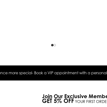
ce more special- Book a VIP appointment with a personal s
Join Our Exclusive Memb
GET 5% OFF
YOUR FIRST ORDE