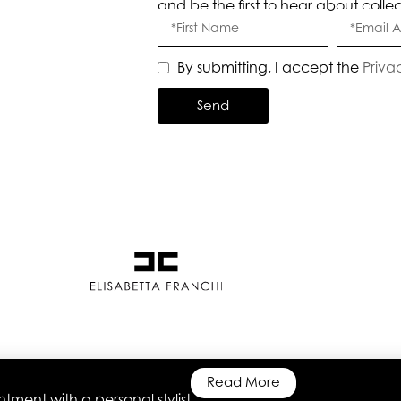
and be the first to hear about colle
By submitting, I accept the
Priva
Send
Read More
ment with a personal stylist