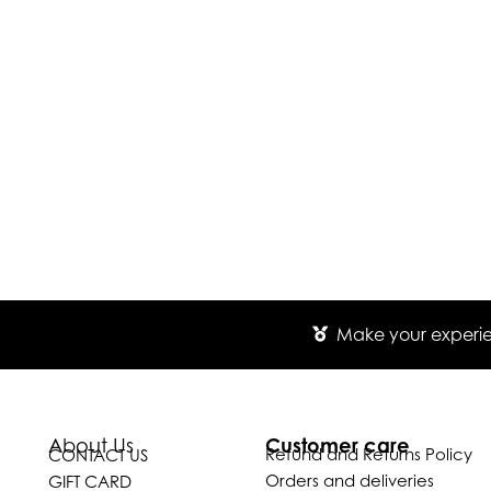
Make your experien
Customer care
About Us
Refund and Returns Policy
CONTACT US
Orders and deliveries
GIFT CARD