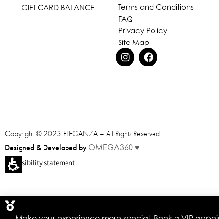
Terms and Conditions
GIFT CARD BALANCE
FAQ
Privacy Policy
Site Map
Copyright © 2023 ELEGANZA – All Rights Reserved
Designed & Developed by
OMEGA360 ♥
Accessibility statement
You
have
Make your experience more special- Book a VIP appoint