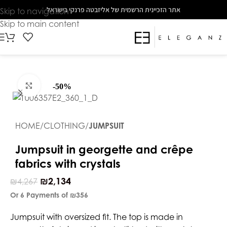
The
אתר הזכיינית הרשמית של אליזבטה פרנקי בישראל
Skip to navigation
beginning
Skip to main content
of
a
web
page,
click
Click to enlarge
-50%
to
move
to
HOME
CLOTHING
JUMPSUIT
the
main
Jumpsuit in georgette and crêpe
Content
fabrics with crystals
₪
2,134
₪
4,267
Or 6 Payments of
₪356
Jumpsuit with oversized fit. The top is made in