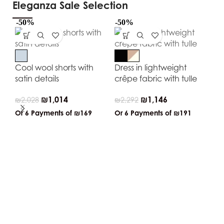
Eleganza Sale Selection
-50%
-50%
-5
Cool wool shorts with
Dress in lightweight
satin details
crêpe fabric with tulle
₪
1,014
₪
1,146
₪
2,028
₪
2,292
Or 6 Payments of
₪169
Or 6 Payments of
₪191
Ti
₪
7
Or