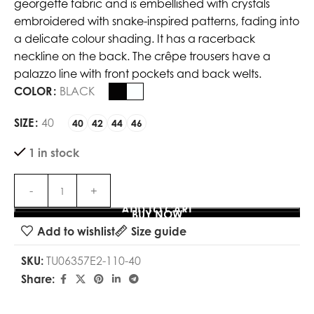
georgette fabric and is embellished with crystals
embroidered with snake-inspired patterns, fading into
a delicate colour shading. It has a racerback
neckline on the back. The crêpe trousers have a
palazzo line with front pockets and back welts.
COLOR
BLACK
SIZE
40
40
42
44
46
1 in stock
ADD TO CART
BUY NOW
Add to wishlist
Size guide
SKU:
TU06357E2-110-40
Share: