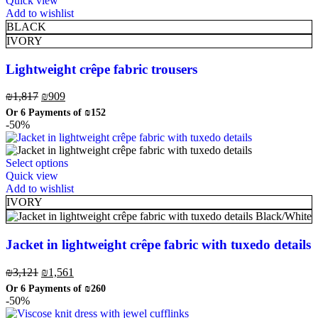
Quick view
Add to wishlist
BLACK
IVORY
Lightweight crêpe fabric trousers
₪
1,817
₪
909
Or 6 Payments of
₪152
-50%
Select options
Quick view
Add to wishlist
IVORY
Black/White
Jacket in lightweight crêpe fabric with tuxedo details
₪
3,121
₪
1,561
Or 6 Payments of
₪260
-50%