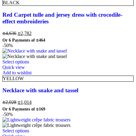
BLACK
Red Carpet tulle and jersey dress with crocodile-
effect embroideries
₪
4,636
₪
2,782
Or 6 Payments of
₪464
-50%
Select options
Quick view
Add to wishlist
YELLOW
Necklace with snake and tassel
₪
2,028
₪
1,014
Or 6 Payments of
₪169
-50%
Select options