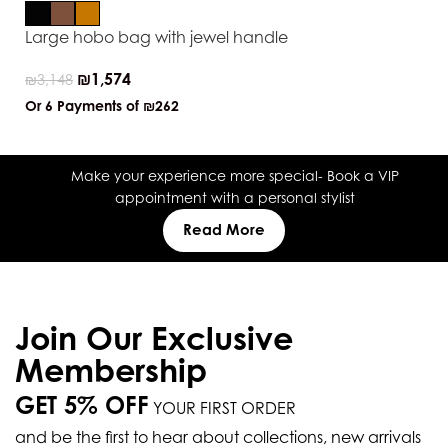
Large hobo bag with jewel handle
₪
1,574
₪
3,148
Or 6 Payments of
₪262
Make your experience more special- Book a VIP
appointment with a personal stylist
Read More
Join Our Exclusive
Membership
GET 5% OFF
YOUR FIRST ORDER
and be the first to hear about collections, new arrivals