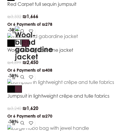
Red Carpet full sequin jumpsuit
₪
1,666
₪
3,332
Or 6 Payments of
₪278
-50%
Wool-blend gabardine jacket
₪
2,450
₪
4,899
Or 6 Payments of
₪408
-50%
Jumpsuit in lightweight crêpe and tulle fabrics
₪
1,620
₪
3,240
Or 6 Payments of
₪270
-50%