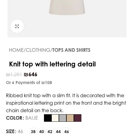
Click to enlarge
HOME
CLOTHING
TOPS AND SHIRTS
Knit top with lettering detail
₪
646
₪
1,291
Or 6 Payments of
₪108
Ribbed knit top with a slim fit. It is decorated with the
inspirational lettering print on the front and the bright
chain detail on the back.
COLOR
BAIJE
SIZE
46
38
40
42
44
46