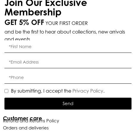
Join Our Exclusive
Membership
GET 5% OFF
YOUR FIRST ORDER
and be the first to hear about collections, new arrivals
and events.
Eleganza Israel
By submitting, I accept the
Privacy Policy
.
היי
שלום
, ברוכה הבאה ל-ELEGANZA -
Send
ELISABETTA FRANCHI
Customer care
Refund and Returns Policy
Orders and deliveries
האם נוכל לעזור לך?