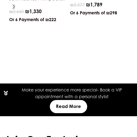
₪
1,789
₪
3,577
₪
1,330
₪
2,660
Or 6 Payments of
₪298
Or 6 Payments of
₪222
Kn
₪
2
Or
Make your experience more special- Book a VIP
appointment with a personal stylist
Read More