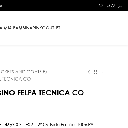
את
LA MIA BAMBINA
PINKO
OUTLET
ACKETS AND COATS P
PA TECNICA CO
BINO FELPA TECNICA CO
%PL 46%CO – ES2 – 2° Outside Fabric: 100%PA –