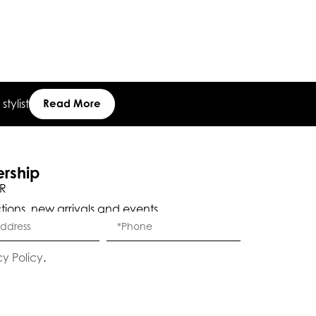
tylist
Read More
ership
R
ctions, new arrivals and events.
Eleganza Israel
cy Policy
.
היי
שלום
, ברוכה הבאה ל-ELEGANZA -
ELISABETTA FRANCHI