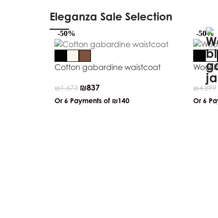
Eleganza Sale Selection
-50%
-50%
Cotton gabardine waistcoat
Wool-b
₪
837
₪
1,673
₪
4,899
Or 6 Payments of
₪140
Or 6 P