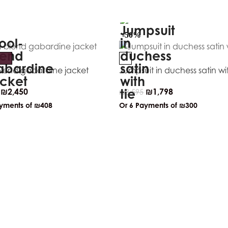
-50%
lend gabardine jacket
Jumpsuit in duchess satin wit
₪
2,450
₪
1,798
₪
3,595
ayments of
₪408
Or 6 Payments of
₪300