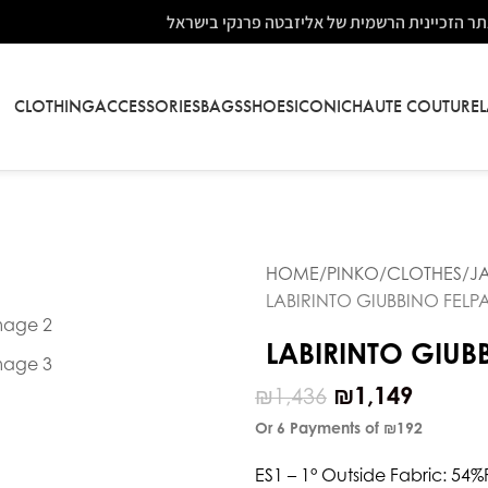
ר הזכיינית הרשמית של אליזבטה פרנקי בישראל
CLOTHING
ACCESSORIES
BAGS
SHOES
ICONIC
HAUTE COUTURE
HOME
PINKO
CLOTHES
J
LABIRINTO GIUBBINO FEL
LABIRINTO GIUB
₪
1,149
₪
1,436
Or 6 Payments of
₪192
ES1 – 1° Outside Fabric: 54