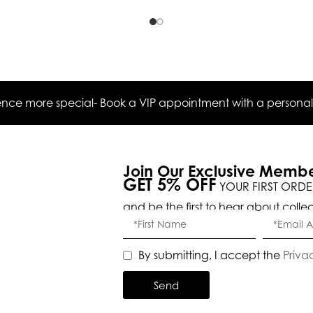
ce more special- Book a VIP appointment with a personal s
Join Our Exclusive Memb
GET 5% OFF
YOUR FIRST ORDE
and be the first to hear about colle
By submitting, I accept the
Priva
Send