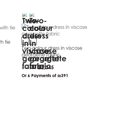
-50%
-50%
h tie
Two-colour dress in viscose
georgette fabric
₪
2,345
₪
4,689
Or 6 Payments of
₪391
Medium cell
₪
455
₪
909
Or 6 Payment