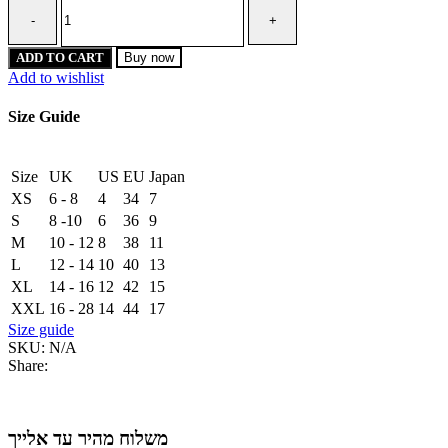
Logoed
band
top
quantity
ADD TO CART
Buy now
Add to wishlist
Size Guide
Size
UK
US
EU
Japan
XS
6 - 8
4
34
7
S
8 -10
6
36
9
M
10 - 12
8
38
11
L
12 - 14
10
40
13
XL
14 - 16
12
42
15
XXL
16 - 28
14
44
17
Size guide
SKU:
N/A
Share:
משלוח מהיר עד אלייך