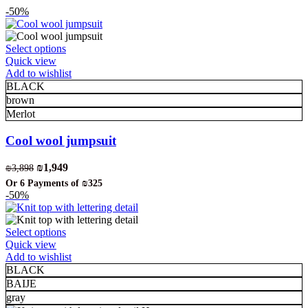
-50%
This
Select options
product
Quick view
has
Add to wishlist
multiple
BLACK
variants.
brown
The
Merlot
options
may
Cool wool jumpsuit
be
chosen
Original
Current
₪
1,949
₪
3,898
on
price
price
the
Or 6 Payments of
₪325
was:
is:
-50%
product
₪3,898.
₪1,949.
page
This
Select options
product
Quick view
has
Add to wishlist
multiple
BLACK
variants.
BAIJE
The
gray
options