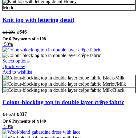
Honey
may
Merlot
be
chosen
Knit top with lettering detail
on
the
Original
Current
₪
646
₪
1,291
product
price
price
page
Or 6 Payments of
₪108
was:
is:
-50%
₪1,291.
₪646.
This
Select options
product
Quick view
has
Add to wishlist
multiple
Black/Milk
variants.
Merlot/Milk
The
Milk/Black
options
may
Colour-blocking top in double layer crêpe fabric
be
chosen
Original
Current
₪
837
₪
1,673
on
price
price
the
Or 6 Payments of
₪140
was:
is:
-50%
product
₪1,673.
₪837.
page