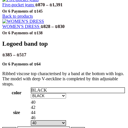
Price
Five-pocket jeans
₪
870
–
₪
1,391
range:
Or 6 Payments of
₪145
₪870
Back to products
through
₪1,391
Price
WOMEN'S DRESS
₪
828
–
₪
830
range:
Or 6 Payments of
₪138
₪828
through
Logoed band top
₪830
Price
₪
385
–
₪
517
range:
Or 6 Payments of
₪64
₪385
through
Ribbed viscose top characterised by a band at the bottom with logo.
₪517
The model with deep V-neckline is completed by thin adjustable
straps.
BLACK
color
40
42
size
44
46