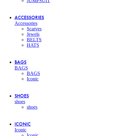
JUMPSUIT
ACCESSORIES
Accessories
Scarves
Jewels
BELTS
HATS
BAGS
BAGS
BAGS
Iconic
SHOES
shoes
shoes
ICONIC
Iconic
Iconic