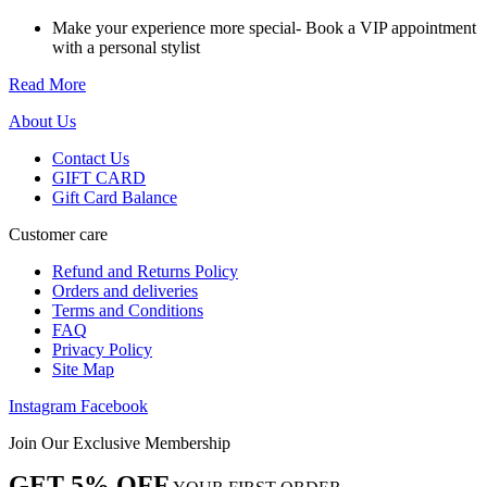
was:
is:
the
₪1,936.
₪968.
Make your experience more special- Book a VIP appointment
product
with a personal stylist
page
Read More
About Us
Contact Us
GIFT CARD
Gift Card Balance
Customer care
Refund and Returns Policy
Orders and deliveries
Terms and Conditions
FAQ
Privacy Policy
Site Map
Instagram
Facebook
Join Our Exclusive Membership
GET 5% OFF