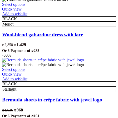
This
Select options
product
Quick view
has
Add to wishlist
multiple
BLACK
variants.
Merlot
The
options
Wool-blend gabardine dress with lace
may
be
Original
Current
₪
1,429
₪
2,858
chosen
price
price
Or 6 Payments of
₪238
on
was:
is:
-50%
the
₪2,858.
₪1,429.
product
page
This
Select options
product
Quick view
has
Add to wishlist
multiple
BLACK
variants.
Starlight
The
options
Bermuda shorts in crêpe fabric with jewel logo
may
be
Original
Current
₪
968
₪
1,936
chosen
price
price
Or 6 Payments of
₪161
on