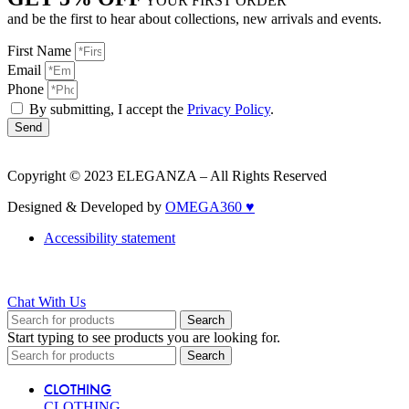
YOUR FIRST ORDER
and be the first to hear about collections, new arrivals and events.
First Name
Email
Phone
By submitting, I accept the
Privacy Policy
.
Send
Copyright © 2023 ELEGANZA – All Rights Reserved
Designed & Developed by
OMEGA360 ♥
Accessibility statement
Chat With Us
Search
Start typing to see products you are looking for.
Search
CLOTHING
CLOTHING