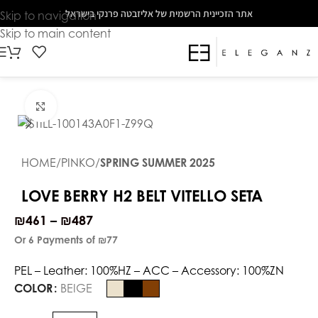
The
אתר הזכיינית הרשמית של אליזבטה פרנקי בישראל
Skip to navigation
beginning
Skip to main content
of
a
web
page,
Click to enlarge
click
to
move
HOME
PINKO
SPRING SUMMER 2025
to
the
LOVE BERRY H2 BELT VITELLO SETA
main
₪
461
–
₪
487
Content
Or 6 Payments of
₪77
PEL – Leather: 100%HZ – ACC – Accessory: 100%ZN
COLOR
BEIGE