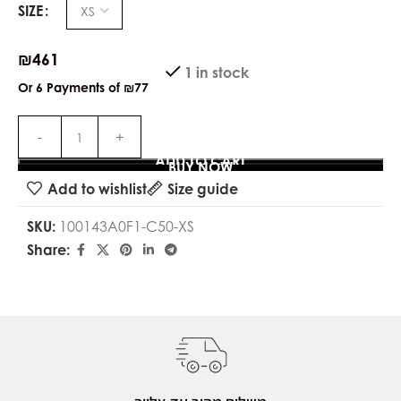
SIZE
₪
461
1 in stock
Or 6 Payments of
₪77
ADD TO CART
BUY NOW
Add to wishlist
Size guide
SKU:
100143A0F1-C50-XS
Share: