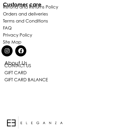
Customer care
Refund and Returns Policy
Orders and deliveries
Terms and Conditions
FAQ
Privacy Policy
Site Map
About Us
CONTACT US
GIFT CARD
GIFT CARD BALANCE
Eleganza Israel
היי
שלום
, ברוכה הבאה ל-ELEGANZA -