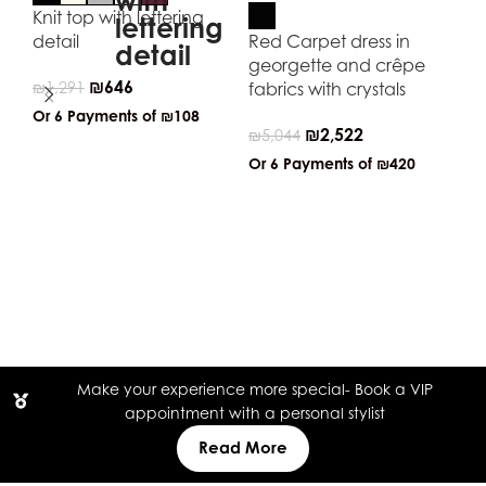
Knit top with lettering
detail
Red Carpet dress in
georgette and crêpe
₪
646
₪
1,291
fabrics with crystals
Or 6 Payments of
₪108
₪
2,522
₪
5,044
Or 6 Payments of
₪420
Tr
wi
₪
2
Or
Make your experience more special- Book a VIP
appointment with a personal stylist
Read More