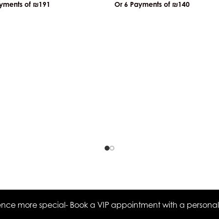
ayments of
₪191
Or 6 Payments of
₪140
ce more special- Book a VIP appointment with a personal s