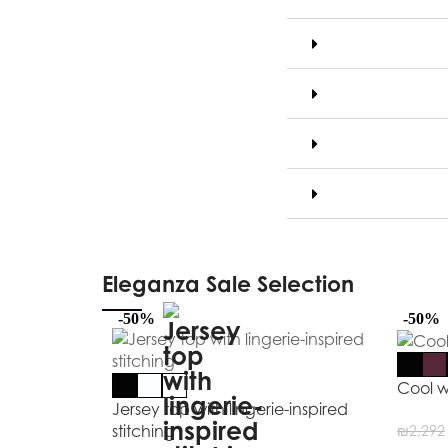
Eleganza Sale Selection
-50%
-50%
Cool w
Jersey top with lingerie-inspired
stitching
₪
2,292