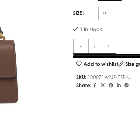
SIZE
1 in stock
Add to wishlist
Size g
SKU:
100071A2JZ-EZB-U
Share: