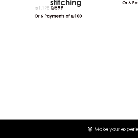
Or 6 P
₪
599
₪
1,198
Or 6 Payments of
₪100
Make your experien