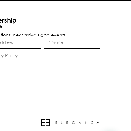
ership
R
ctions, new arrivals and events.
Eleganza Israel
cy Policy
.
היי
שלום
, ברוכה הבאה ל-ELEGANZA -
ELISABETTA FRANCHI
האם נוכל לעזור לך?