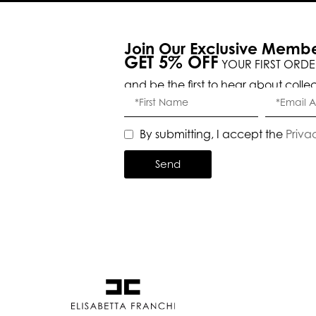
Join Our Exclusive Memb
GET 5% OFF
YOUR FIRST ORDE
and be the first to hear about colle
By submitting, I accept the
Priva
Send