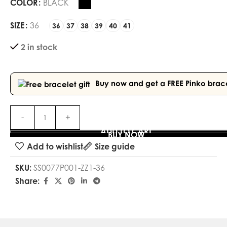
COLOR
BLACK
SIZE
36
36
37
38
39
40
41
2 in stock
Buy now and get a FREE
Pinko brac
ADD TO CART
BUY NOW
Add to wishlist
Size guide
SKU:
SS0077P001-ZZ1-36
Share: