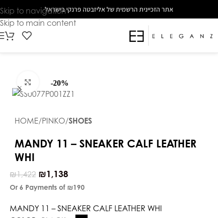
The
אתר הזכיינית הרשמית של אליזבטה פרנקי בישראל
Skip to navigation
beginning
Skip to main content
of
a
web
page,
click
Click to enlarge
-20%
to
move
to
HOME
PINKO
SHOES
the
main
MANDY 11 – SNEAKER CALF LEATHER
Content
WHI
₪
1,138
₪
1,422
Or 6 Payments of
₪190
MANDY 11 – SNEAKER CALF LEATHER WHI