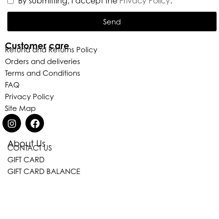
By submitting, I accept the
Privacy Policy
.
Send
Customer care
Refund and Returns Policy
Orders and deliveries
Terms and Conditions
FAQ
Privacy Policy
Site Map
About Us
CONTACT US
Eleganza Israel
GIFT CARD
GIFT CARD BALANCE
היי
שלום
, ברוכה הבאה ל-ELEGANZA -
ELISABETTA FRANCHI