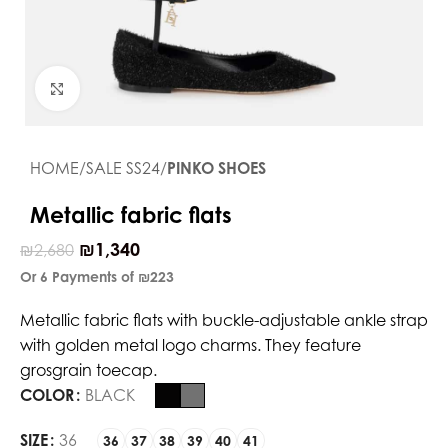
Click to enlarge
HOME
SALE SS24
PINKO SHOES
Metallic fabric flats
₪
1,340
₪
2,680
Or 6 Payments of
₪223
Metallic fabric flats with buckle-adjustable ankle strap
with golden metal logo charms. They feature
grosgrain toecap.
COLOR
BLACK
SIZE
36
36
37
38
39
40
41