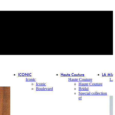
ICONIC
Haute Couture
LA MI
Iconic
Haute Couture
LA
Iconic
Haute Couture
Boulevard
Bridal
Special collection
ef