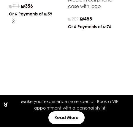
₪
356
case with logo
₪
711
Or 6 Payments of
₪59
₪
455
₪
909
Or 6 Payments of
₪76
Co
en
₪
4
Or
Make your experience more special- Book a VIP
appointment with a personal stylist
Read More