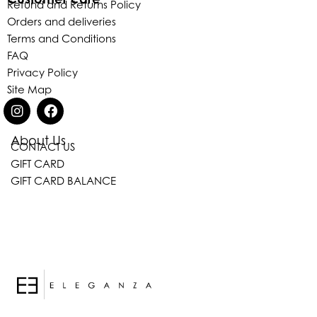
Refund and Returns Policy
Orders and deliveries
Terms and Conditions
FAQ
Privacy Policy
Site Map
About Us
CONTACT US
Eleganza Israel
GIFT CARD
GIFT CARD BALANCE
היי
שלום
, ברוכה הבאה ל-ELEGANZA -
ELISABETTA FRANCHI
האם נוכל לעזור לך?