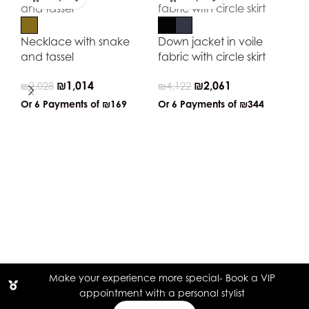
Necklace with snake
Down jacket in voile
and tassel
fabric with circle skirt
₪
1,014
₪
2,061
₪
2,028
₪
4,122
Or 6 Payments of
₪169
Or 6 Payments of
₪344
Tr
wi
₪
2
Or
Make your experience more special- Book a VIP
appointment with a personal stylist