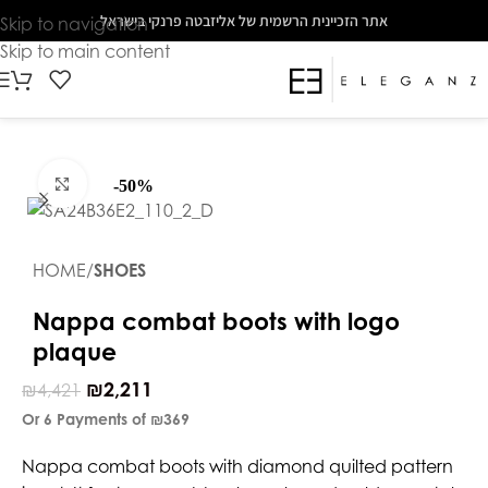
The
אתר הזכיינית הרשמית של אליזבטה פרנקי בישראל
Skip to navigation
beginning
Skip to main content
of
a
web
page,
click
Click to enlarge
-50%
to
move
to
HOME
SHOES
the
main
Nappa combat boots with logo
Content
plaque
₪
2,211
₪
4,421
Or 6 Payments of
₪369
Nappa combat boots with diamond quilted pattern