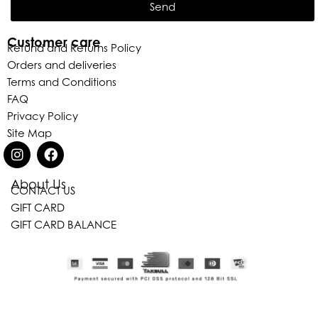
Send
Customer care
Refund and Returns Policy
Orders and deliveries
Terms and Conditions
FAQ
Privacy Policy
Site Map
About Us
CONTACT US
GIFT CARD
Eleganza Israel
GIFT CARD BALANCE
היי
שלום
, ברוכה הבאה ל-ELEGANZA -
ELISABETTA FRANCHI