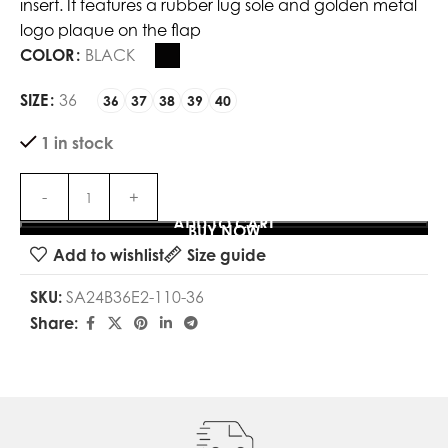
insert. It features a rubber lug sole and golden metal
logo plaque on the flap
COLOR
BLACK
SIZE
36
36
37
38
39
40
1 in stock
ADD TO CART
BUY NOW
Add to wishlist
Size guide
SKU:
SA24B36E2-110-36
Share: