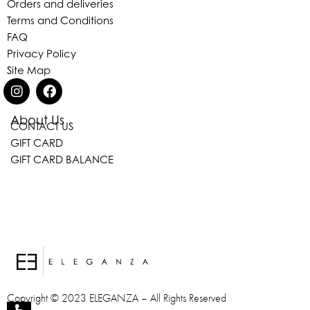
Orders and deliveries
Terms and Conditions
FAQ
Privacy Policy
Site Map
About Us
CONTACT US
Eleganza Israel
GIFT CARD
GIFT CARD BALANCE
היי
שלום
, ברוכה הבאה ל-ELEGANZA -
ELISABETTA FRANCHI
האם נוכל לעזור לך?
Copyright © 2023 ELEGANZA – All Rights Reserved