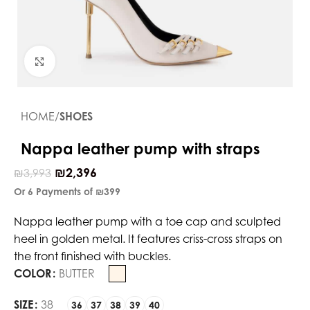
Click to enlarge
HOME
SHOES
Nappa leather pump with straps
₪
2,396
₪
3,993
Or 6 Payments of
₪399
Nappa leather pump with a toe cap and sculpted
heel in golden metal. It features criss-cross straps on
the front finished with buckles.
COLOR
BUTTER
SIZE
38
36
37
38
39
40