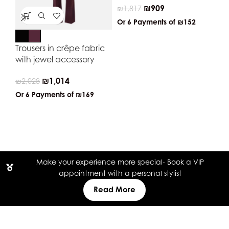
₪
909
₪
1,817
Or 6 Payments of
₪152
Trousers in crêpe fabric
Ju
with jewel accessory
cr
de
₪
1,014
₪
2,028
₪
3
Or 6 Payments of
₪169
Or
Make your experience more special- Book a VIP
appointment with a personal stylist
Read More