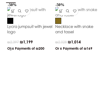
-50%
-50%
-5
Lycra jumpsuit with jewel
Necklace with snake
logo
and tassel
₪
1,199
₪
1,014
₪
2,397
₪
2,028
Or 6 Payments of
₪200
Or 6 Payments of
₪169
Ju
sat
₪
3
Or