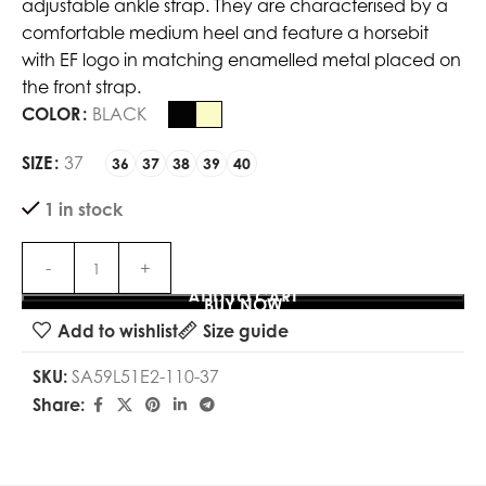
adjustable ankle strap. They are characterised by a
comfortable medium heel and feature a horsebit
with EF logo in matching enamelled metal placed on
the front strap.
COLOR
BLACK
SIZE
37
36
37
38
39
40
1 in stock
ADD TO CART
BUY NOW
Add to wishlist
Size guide
SKU:
SA59L51E2-110-37
Share: