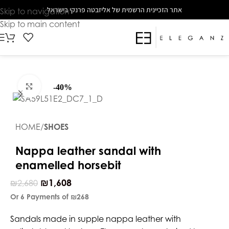
The
אתר הזכיינית הרשמית של אליזבטה פרנקי בישראל
Skip to navigation
beginning
Skip to main content
of
a
web
page,
click
Click to enlarge
-40%
to
move
to
HOME
SHOES
the
main
Nappa leather sandal with
Content
enamelled horsebit
₪
1,608
₪
2,680
Or 6 Payments of
₪268
Sandals made in supple nappa leather with