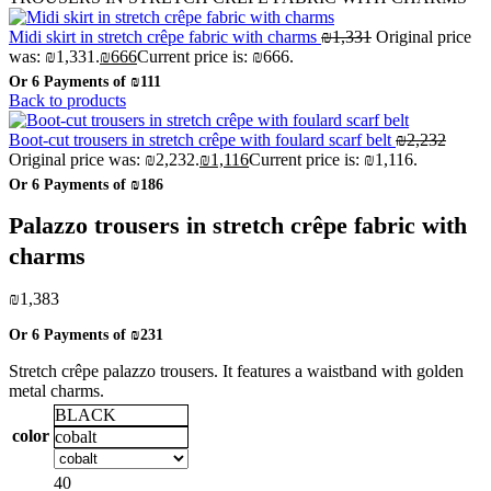
Midi skirt in stretch crêpe fabric with charms
₪
1,331
Original price
was: ₪1,331.
₪
666
Current price is: ₪666.
Or 6 Payments of
₪111
Back to products
Boot-cut trousers in stretch crêpe with foulard scarf belt
₪
2,232
Original price was: ₪2,232.
₪
1,116
Current price is: ₪1,116.
Or 6 Payments of
₪186
Palazzo trousers in stretch crêpe fabric with
charms
₪
1,383
Or 6 Payments of
₪231
Stretch crêpe palazzo trousers. It features a waistband with golden
metal charms.
BLACK
color
cobalt
40