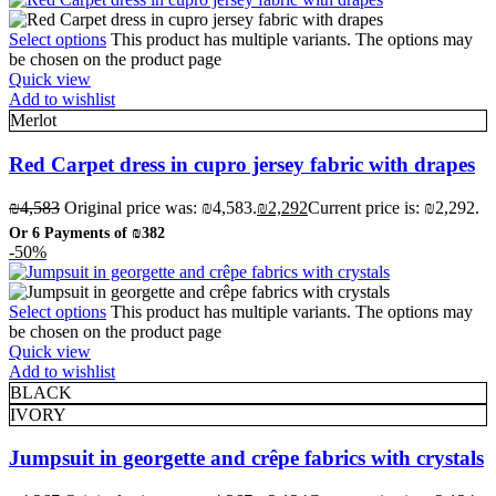
Select options
This product has multiple variants. The options may
be chosen on the product page
Quick view
Add to wishlist
Merlot
Red Carpet dress in cupro jersey fabric with drapes
₪
4,583
Original price was: ₪4,583.
₪
2,292
Current price is: ₪2,292.
Or 6 Payments of
₪382
-50%
Select options
This product has multiple variants. The options may
be chosen on the product page
Quick view
Add to wishlist
BLACK
IVORY
Jumpsuit in georgette and crêpe fabrics with crystals