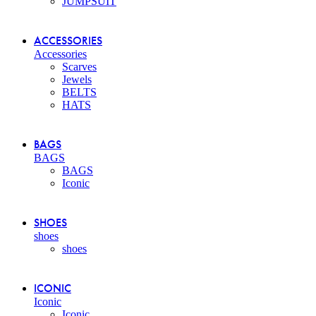
JUMPSUIT
ACCESSORIES
Accessories
Scarves
Jewels
BELTS
HATS
BAGS
BAGS
BAGS
Iconic
SHOES
shoes
shoes
ICONIC
Iconic
Iconic