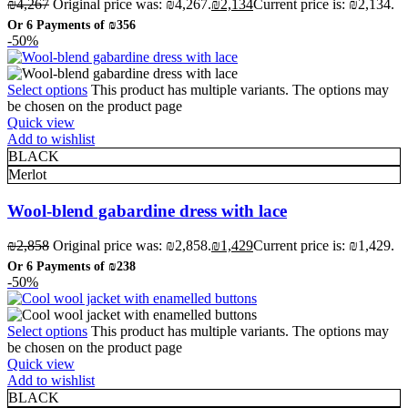
₪
4,267
Original price was: ₪4,267.
₪
2,134
Current price is: ₪2,134.
Or 6 Payments of
₪356
-50%
Select options
This product has multiple variants. The options may
be chosen on the product page
Quick view
Add to wishlist
BLACK
Merlot
Wool-blend gabardine dress with lace
₪
2,858
Original price was: ₪2,858.
₪
1,429
Current price is: ₪1,429.
Or 6 Payments of
₪238
-50%
Select options
This product has multiple variants. The options may
be chosen on the product page
Quick view
Add to wishlist
BLACK