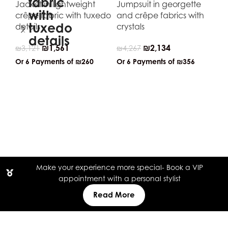
Jacket in lightweight
Jumpsuit in georgette
crêpe fabric with tuxedo
and crêpe fabrics with
details
crystals
₪
1,561
₪
2,134
₪
3,121
₪
4,267
Or 6 Payments of
₪260
Or 6 Payments of
₪356
Je
dr
₪
4
Or
Make your experience more special- Book a VIP
appointment with a personal stylist
Read More