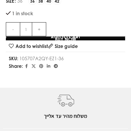
SIZE
36
36
38
40
42
1 in stock
ADD TO CART
BUY NOW
Add to wishlist
Size guide
SKU:
105707A2QY-EZ1-36
Share:
משלוח מהיר עד אלייך