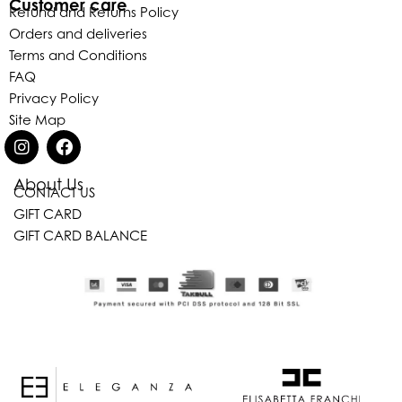
Customer care
Refund and Returns Policy
Orders and deliveries
Terms and Conditions
FAQ
Privacy Policy
Site Map
About Us
CONTACT US
GIFT CARD
Eleganza Israel
GIFT CARD BALANCE
היי
שלום
, ברוכה הבאה ל-ELEGANZA -
ELISABETTA FRANCHI
האם נוכל לעזור לך?