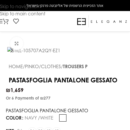
The
אתר הזכיינית הרשמית של אליזבטה פרנקי בישראל
Skip to navigation
beginning
Skip to main content
of
a
web
page,
Click to enlarge
click
to
move
HOME
PINKO
CLOTHES
TROUSERS P
to
the
PASTASFOGLIA PANTALONE GESSATO
main
₪
1,659
Content
Or 6 Payments of
₪277
PASTASFOGLIA PANTALONE GESSATO
COLOR
NAVY /WHITE