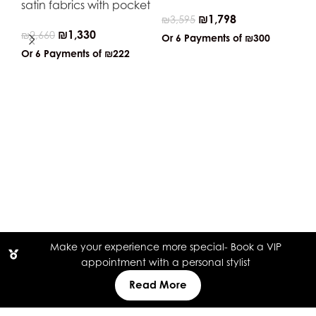
satin fabrics with pocket
₪
1,798
₪
3,595
₪
1,330
₪
2,660
Or 6 Payments of
₪300
Or 6 Payments of
₪222
Tul
₪
2
Or
Make your experience more special- Book a VIP
appointment with a personal stylist
Read More