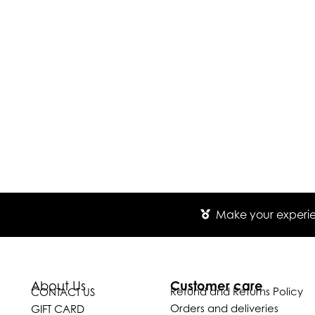
Make your experien
Customer care
About Us
Refund and Returns Policy
CONTACT US
Orders and deliveries
GIFT CARD