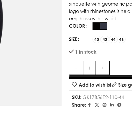
silhouette with geometric pa
logo with rhinestones is hel
emphasises the waist.
COLOR
SIZE
40
42
44
46
1 in stock
Add to wishlist
Size g
SKU:
GK17B56E2-110-44
Share: