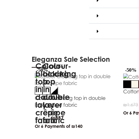
Eleganza Sale Selection
-50%
-50%
Cotton
Colour-blocking top in double
layer crêpe fabric
₪
1,673
Or 6 P
₪
837
₪
1,673
Or 6 Payments of
₪140