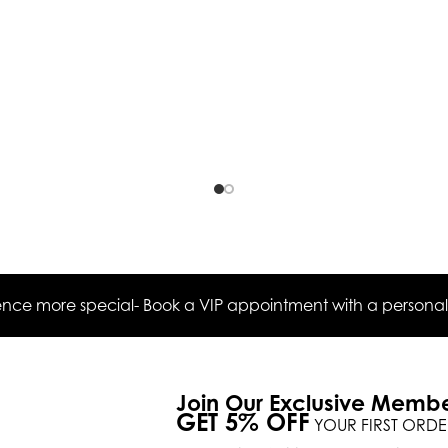
ce more special- Book a VIP appointment with a personal s
Join Our Exclusive Memb
GET 5% OFF
YOUR FIRST ORDE