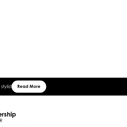
Tights with 
₪
356
₪
711
Or 6 Payment
tylist
Read More
ership
R