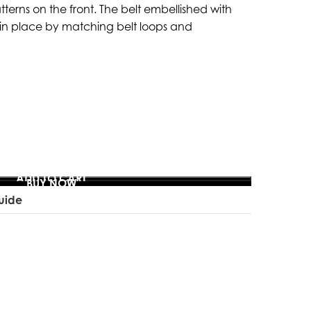
tterns on the front. The belt embellished with
d in place by matching belt loops and
ADD TO CART
BUY NOW
uide