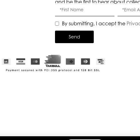
and be the first to hear about colle
By submitting, I accept the
Priva
Send