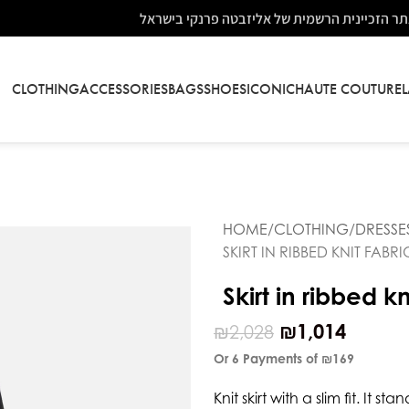
ר הזכיינית הרשמית של אליזבטה פרנקי בישראל
CLOTHING
ACCESSORIES
BAGS
SHOES
ICONIC
HAUTE COUTURE
HOME
CLOTHING
DRESSE
SKIRT IN RIBBED KNIT FABRI
Skirt in ribbed kn
₪
1,014
₪
2,028
Or 6 Payments of
₪169
Knit skirt with a slim fit. It s