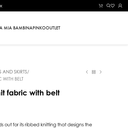
את
LA MIA BAMBINA
PINKO
OUTLET
S AND SKIRTS
C WITH BELT
it fabric with belt
tands out for its ribbed knitting that designs the