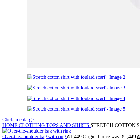
Click to enlarge
HOME
CLOTHING
TOPS AND SHIRTS
STRETCH COTTON S
Over-the-shoulder bag with ring
₪
1,449
Original price was: ₪1,449.