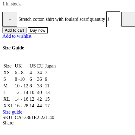
1 in stock
Stretch cotton shirt with foulard scarf quantity
Add to cart
Buy now
Add to wishlist
Size Guide
Size
UK
US
EU
Japan
XS
6 - 8
4
34
7
S
8 -10
6
36
9
M
10 - 12
8
38
11
L
12 - 14
10
40
13
XL
14 - 16
12
42
15
XXL
16 - 28
14
44
17
Size guide
SKU:
CA13361E2-221-40
Share: