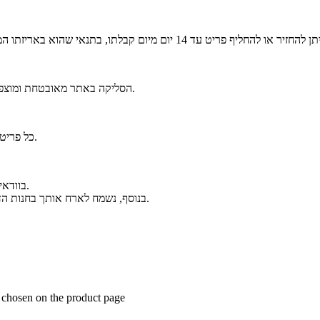
הסליקה באתר מאובטחת ומוצפנת בסטנדרט הגבוה ביותר. ניתן לפרוס את הרכישה לעד 6 תשלומים נוחים.
כל פריט נארז באריזה יוקרתית וממותגת בקפידה, כחלק מחוויית הבוטיק של אלגנזה.
בוודאי. ניתן לפנות אלינו בווטסאפ ולקבל מענה אישי ומקצועי לפני ואחרי הרכישה.
בנוסף, נשמח לארח אותך בחנות הדגל שלנו בכיכר המדינה להתרשמות מהקולקציה ולקבלת ייעוץ אישי במקום.
e chosen on the product page