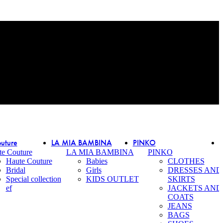
uture
LA MIA BAMBINA
PINKO
te Couture
LA MIA BAMBINA
PINKO
Haute Couture
Babies
CLOTHES
Bridal
Girls
DRESSES AND
Special collection
KIDS OUTLET
SKIRTS
ef
JACKETS AND
COATS
JEANS
BAGS