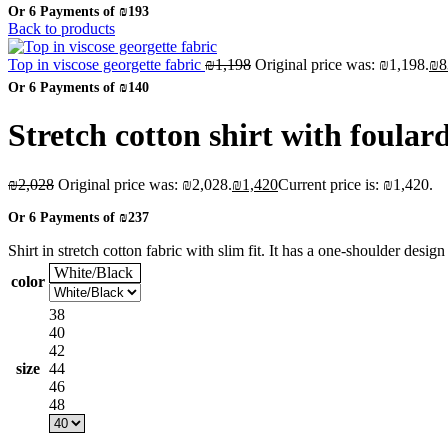
Or 6 Payments of
₪193
Back to products
Top in viscose georgette fabric
₪
1,198
Original price was: ₪1,198.
₪
8
Or 6 Payments of
₪140
Stretch cotton shirt with foulard
₪
2,028
Original price was: ₪2,028.
₪
1,420
Current price is: ₪1,420.
Or 6 Payments of
₪237
Shirt in stretch cotton fabric with slim fit. It has a one-shoulder des
White/Black
color
38
40
42
size
44
46
48