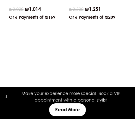
₪
1,014
₪
1,251
₪
2,028
₪
2,502
Or 6 Payments of
₪169
Or 6 Payments of
₪209
Me
ca
₪
9
Or
Make your experience more special- Book a VIP
appointment with a personal stylist
Read More