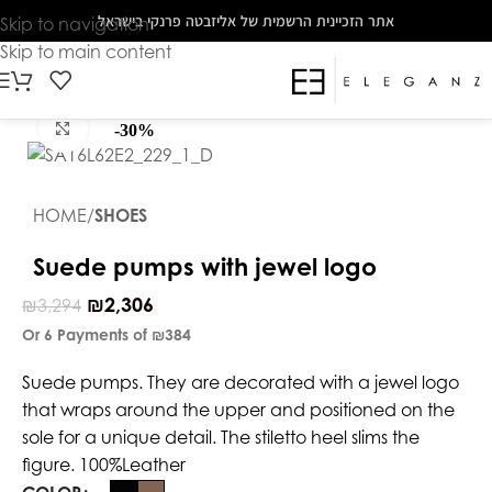
The
אתר הזכיינית הרשמית של אליזבטה פרנקי בישראל
Skip to navigation
beginning
Skip to main content
of
a
web
Click to enlarge
-30%
page,
click
to
HOME
SHOES
move
to
Suede pumps with jewel logo
the
₪
2,306
₪
3,294
main
Or 6 Payments of
₪384
Content
Suede pumps. They are decorated with a jewel logo
that wraps around the upper and positioned on the
sole for a unique detail. The stiletto heel slims the
figure. 100%Leather