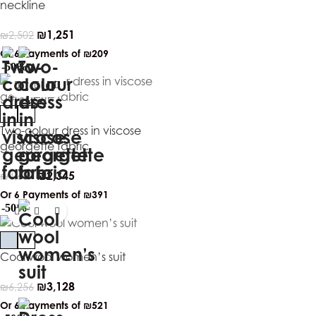
neckline
₪
1,251
₪
2,502
Or 6 Payments of
₪209
-50%
Two-colour dress in viscose
georgette fabric
₪
2,345
₪
4,689
Or 6 Payments of
₪391
-50%
Cool wool women’s suit
₪
3,128
₪
6,256
Or 6 Payments of
₪521