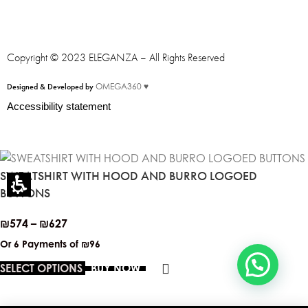
Eleganza Israel
Copyright © 2023 ELEGANZA – All Rights Reserved
Designed & Developed by
OMEGA360 ♥
היי
שלום
, ברוכה הבאה ל-ELEGANZA -
Accessibility statement
ELISABETTA FRANCHI
האם נוכל לעזור לך?
SWEATSHIRT WITH HOOD AND BURRO LOGOED
BUTTONS
₪
574
–
₪
627
Or 6 Payments of
₪96
SELECT OPTIONS
BUY NOW
You