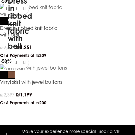
-50%
Dress in ribbed knit fabric
with belt
₪
1,251
₪
2,502
Or 6 Payments of
₪209
-50%
Vinyl skirt with jewel buttons
₪
1,199
₪
2,397
Or 6 Payments of
₪200
Make your experience more special- Book a VIP