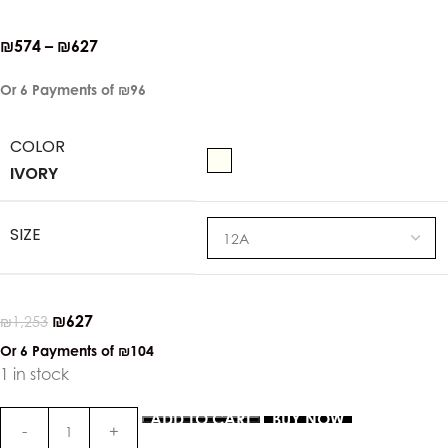
₪
574
–
₪
627
Or 6 Payments of
₪96
COLOR
IVORY
SIZE
₪
627
₪
1,253
Or 6 Payments of
₪104
1 in stock
ADD TO CART
BUY NOW