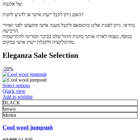
של אלגנזה.
האם ניתן לקבל ייעוץ אישי או להגיע לחנות?
בוודאי. ניתן לפנות אלינו בווטסאפ ולקבל מענה אישי ומקצועי לפני ואחרי
הרכישה.
בנוסף, נשמח לארח אותך בחנות הדגל שלנו בכיכר המדינה להתרשמות
מהקולקציה ולקבלת ייעוץ אישי במקום.
Eleganza Sale Selection
-50%
This
Select options
product
Quick view
has
Add to wishlist
multiple
BLACK
variants.
brown
The
Merlot
options
may
Cool wool jumpsuit
be
chosen
Original
Current
₪
3,898
₪
1,949