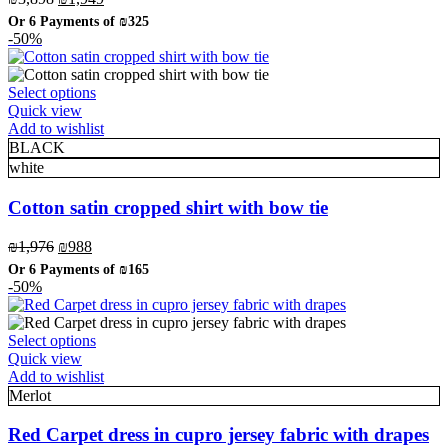
on
price
price
the
Or 6 Payments of
₪325
was:
is:
-50%
product
₪3,898.
₪1,949.
page
This
Select options
product
Quick view
has
Add to wishlist
multiple
BLACK
variants.
white
The
options
Cotton satin cropped shirt with bow tie
may
be
Original
Current
₪
1,976
₪
988
chosen
price
price
Or 6 Payments of
₪165
on
was:
is:
-50%
the
₪1,976.
₪988.
product
page
This
Select options
product
Quick view
has
Add to wishlist
multiple
Merlot
variants.
The
Red Carpet dress in cupro jersey fabric with drapes
options