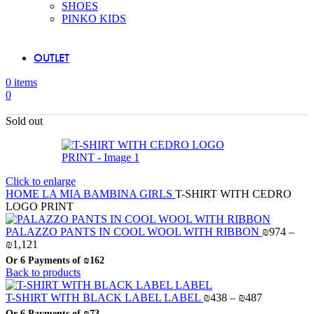
SHOES
PINKO KIDS
OUTLET
0
items
0
Sold out
Click to enlarge
HOME
LA MIA BAMBINA
GIRLS
T-SHIRT WITH CEDRO
LOGO PRINT
PALAZZO PANTS IN COOL WOOL WITH RIBBON
₪
974
–
Price
₪
1,121
range:
Or 6 Payments of
₪162
₪974
Back to products
through
₪1,121
Price
T-SHIRT WITH BLACK LABEL LABEL
₪
438
–
₪
487
range:
Or 6 Payments of
₪73