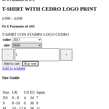
₪438
through
T-SHIRT WITH CEDRO LOGO PRINT
₪487
Price
₪
390
–
₪
438
range:
Or 6 Payments of
₪65
₪390
through
T-SHIRT CON STAMPA LOGO CEDRO
₪438
color
size
T-
SHIRT
WITH
CEDRO
Add to cart
Buy now
LOGO
Add to wishlist
PRINT
quantity
Size Guide
Size
UK
US
EU
Japan
XS
6 - 8
4
34
7
S
8 -10
6
36
9
M
10 - 12
8
38
11