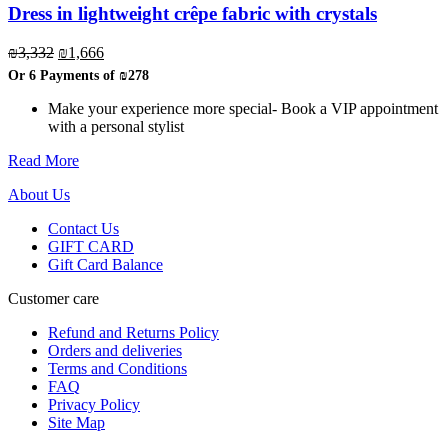
options
Dress in lightweight crêpe fabric with crystals
may
be
Original
Current
₪
3,332
₪
1,666
chosen
price
price
Or 6 Payments of
₪278
on
was:
is:
the
₪3,332.
₪1,666.
Make your experience more special- Book a VIP appointment
product
with a personal stylist
page
Read More
About Us
Contact Us
GIFT CARD
Gift Card Balance
Customer care
Refund and Returns Policy
Orders and deliveries
Terms and Conditions
FAQ
Privacy Policy
Site Map