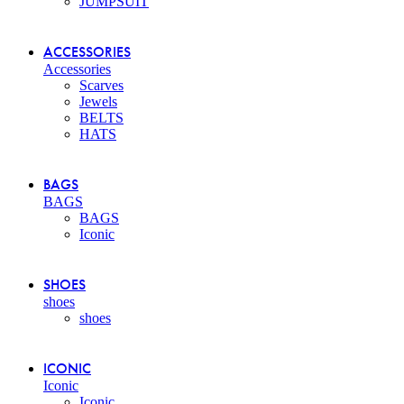
JUMPSUIT
ACCESSORIES
Accessories
Scarves
Jewels
BELTS
HATS
BAGS
BAGS
BAGS
Iconic
SHOES
shoes
shoes
ICONIC
Iconic
Iconic