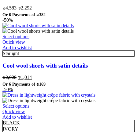
may
Original
Current
₪
4,583
₪
2,292
be
price
price
Or 6 Payments of
₪382
chosen
was:
is:
-50%
on
₪4,583.
₪2,292.
the
product
This
Select options
page
product
Quick view
has
Add to wishlist
multiple
Starlight
variants.
The
Cool wool shorts with satin details
options
may
Original
Current
₪
2,028
₪
1,014
be
price
price
Or 6 Payments of
₪169
chosen
was:
is:
-50%
on
₪2,028.
₪1,014.
the
product
This
Select options
page
product
Quick view
has
Add to wishlist
multiple
BLACK
variants.
IVORY
The