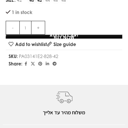
SIZE
42
40
42
44
46
48
1 in stock
ADD TO CART
BUY NOW
Add to wishlist
Size guide
SKU:
PA03141E2-828-42
Share:
משלוח מהיר עד אלייך