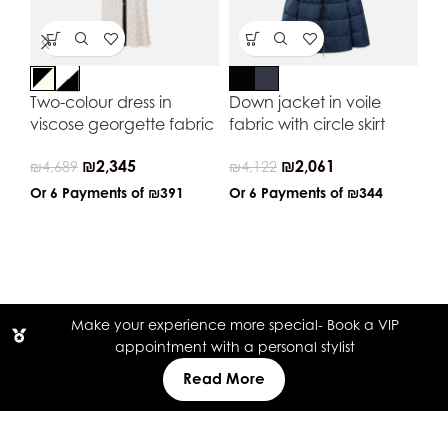
Two-colour dress in
Down jacket in voile
Pu
viscose georgette fabric
fabric with circle skirt
wi
₪
2,345
₪
2,061
₪
4,689
₪
4,122
₪
2
Or 6 Payments of
₪391
Or 6 Payments of
₪344
Or
Make your experience more special- Book a VIP
appointment with a personal stylist
Read More