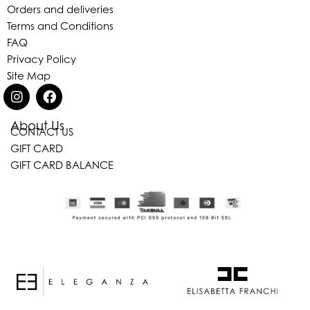
Orders and deliveries
Terms and Conditions
FAQ
Privacy Policy
Site Map
About Us
CONTACT US
GIFT CARD
Eleganza Israel
GIFT CARD BALANCE
היי
שלום
, ברוכה הבאה ל-ELEGANZA -
ELISABETTA FRANCHI
האם נוכל לעזור לך?