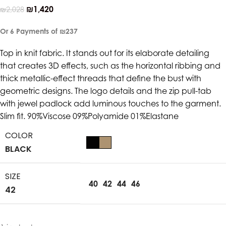
₪
1,420
₪
2,028
Or 6 Payments of
₪237
Top in knit fabric. It stands out for its elaborate detailing
that creates 3D effects, such as the horizontal ribbing and
thick metallic-effect threads that define the bust with
geometric designs. The logo details and the zip pull-tab
with jewel padlock add luminous touches to the garment.
Slim fit. 90%Viscose 09%Polyamide 01%Elastane
COLOR
BLACK
SIZE
40
42
44
46
42