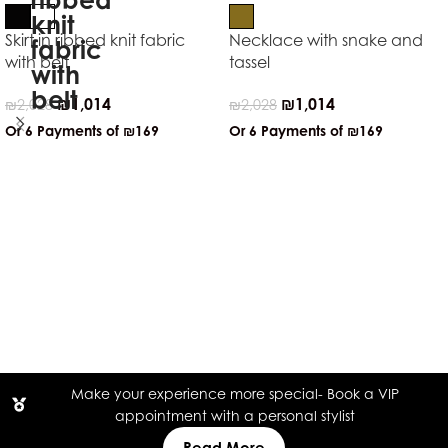
Skirt in ribbed knit fabric
Necklace with snake and
with belt
tassel
₪
1,014
₪
1,014
₪
2,028
₪
2,028
Or 6 Payments of
₪169
Or 6 Payments of
₪169
Make your experience more special- Book a VIP
appointment with a personal stylist
Read More