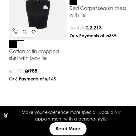
Red Carpet sequin dress
with tie
₪
2,213
₪
4,425
Or 6 Payments of
₪369
Cotton satin cropped
Vin
shirt with bow tie
bu
₪
988
₪
1,976
₪
2
Or 6 Payments of
₪165
Or
Make your experience more special- Book a VIP
appointment with a personal stylist
Read More