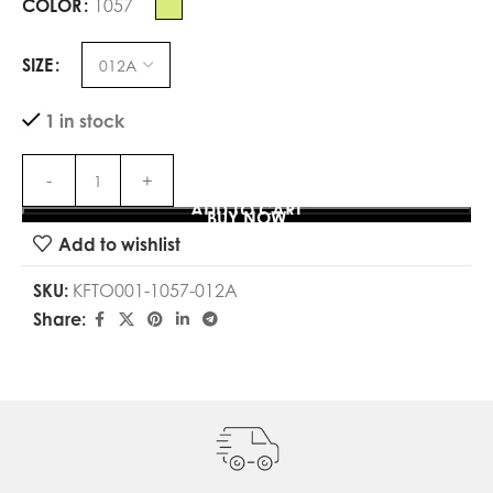
COLOR
1057
SIZE
1 in stock
ADD TO CART
BUY NOW
Add to wishlist
SKU:
KFTO001-1057-012A
Share: