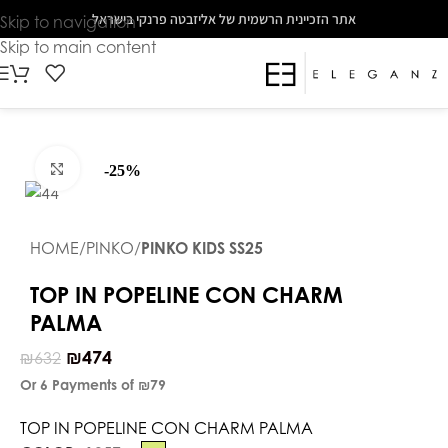
The
אתר הזכיינית הרשמית של אליזבטה פרנקי בישראל
Skip to navigation
beginning
Skip to main content
of
a
web
page,
click
Click to enlarge
-25%
to
move
to
HOME
PINKO
PINKO KIDS SS25
the
main
TOP IN POPELINE CON CHARM
Content
PALMA
₪
474
₪
632
Or 6 Payments of
₪79
TOP IN POPELINE CON CHARM PALMA