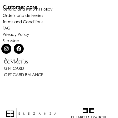
Customer care
Refund and Returns Policy
Orders and deliveries
Terms and Conditions
FAQ
Privacy Policy
Site Map
About Us
CONTACT US
Eleganza Israel
GIFT CARD
GIFT CARD BALANCE
היי
שלום
, ברוכה הבאה ל-ELEGANZA -
ELISABETTA FRANCHI
האם נוכל לעזור לך?