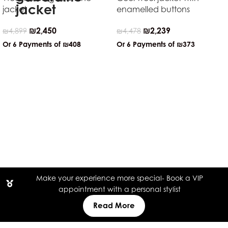
jacket
enamelled buttons
₪
2,450
₪
2,239
₪
4,899
₪
4,478
Or 6 Payments of
₪408
Or 6 Payments of
₪373
Make your experience more special- Book a VIP
appointment with a personal stylist
Read More