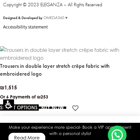
Copyright © 2023 ELEGANZA – All Rights Reserved
Designed & Developed by
OMEGA360 ♥
Accessibility statement
Eleganza Israel
היי
שלום
, ברוכה הבאה ל-ELEGANZA -
Trousers in double layer stretch crêpe fabric with
ELISABETTA FRANCHI
embroidered logo
₪
1,515
האם נוכל לעזור לך?
Or 6 Payments of
₪253
SELECT OPTIONS
BUY NOW
You
have
Make your experience more special- Book a VIP appointment
with a personal stylist
reached
Read More