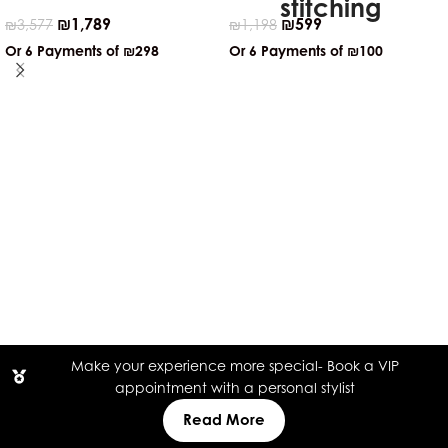
₪
1,789
₪
599
₪
3,577
₪
1,198
Or 6 Payments of
₪298
Or 6 Payments of
₪100
Make your experience more special- Book a VIP
appointment with a personal stylist
Read More