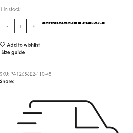
1 in stock
ADD TO CART
BUY NOW
Add to wishlist
Size guide
SKU:
PA12656E2-110-48
Share: