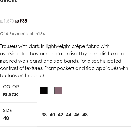
₪
935
₪
1,870
Or 6 Payments of
₪156
Trousers with darts in lightweight crêpe fabric with
oversized fit. They are characterised by the satin tuxedo-
inspired waistband and side bands, for a sophisticated
contrast of textures. Front pockets and flap appliqués with
buttons on the back.
COLOR
BLACK
SIZE
38
40
42
44
46
48
48